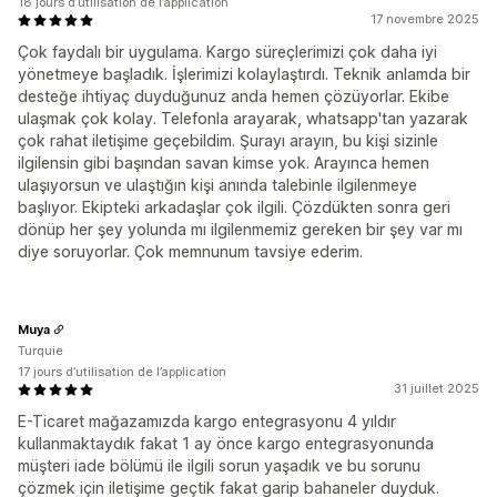
18 jours d’utilisation de l’application
17 novembre 2025
Çok faydalı bir uygulama. Kargo süreçlerimizi çok daha iyi
yönetmeye başladık. İşlerimizi kolaylaştırdı. Teknik anlamda bir
desteğe ihtiyaç duyduğunuz anda hemen çözüyorlar. Ekibe
ulaşmak çok kolay. Telefonla arayarak, whatsapp'tan yazarak
çok rahat iletişime geçebildim. Şurayı arayın, bu kişi sizinle
ilgilensin gibi başından savan kimse yok. Arayınca hemen
ulaşıyorsun ve ulaştığın kişi anında talebinle ilgilenmeye
başlıyor. Ekipteki arkadaşlar çok ilgili. Çözdükten sonra geri
dönüp her şey yolunda mı ilgilenmemiz gereken bir şey var mı
diye soruyorlar. Çok memnunum tavsiye ederim.
Muya
Turquie
17 jours d’utilisation de l’application
31 juillet 2025
E-Ticaret mağazamızda kargo entegrasyonu 4 yıldır
kullanmaktaydık fakat 1 ay önce kargo entegrasyonunda
müşteri iade bölümü ile ilgili sorun yaşadık ve bu sorunu
çözmek için iletişime geçtik fakat garip bahaneler duyduk.