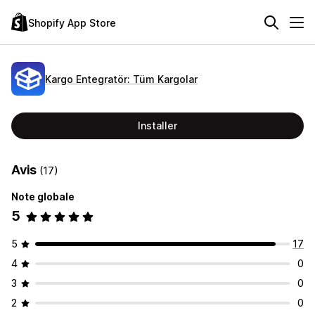
Shopify App Store
Kargo Entegratör: Tüm Kargolar
Installer
Avis
(17)
Note globale
5
5
17
4
0
3
0
2
0