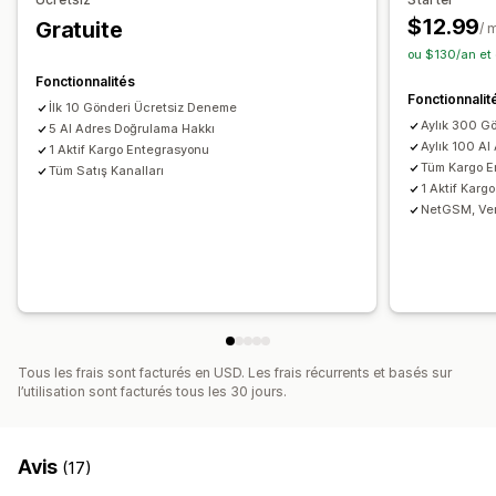
Notifications par e-mail
Mises à jour des commandes
$12.99
Gratuite
/ 
ou $130/an et
Fonctionnalités
Fonctionnalit
İlk 10 Gönderi Ücretsiz Deneme
Aylık 300 G
5 AI Adres Doğrulama Hakkı
Aylık 100 A
1 Aktif Kargo Entegrasyonu
Tüm Kargo E
Tüm Satış Kanalları
1 Aktif Karg
NetGSM, Ver
Tous les frais sont facturés en USD. Les frais récurrents et basés sur
l’utilisation sont facturés tous les 30 jours.
Avis
(17)