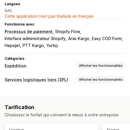
Langues
turc
Cette application n’est pas traduite en français
Fonctionne avec
Processus de paiement
Shopify Flow
Interface administrateur Shopify
Aras Kargo
Easy COD Form
Hepsijet
PTT Kargo
Yurtiçi
Catégories
Expédition
Afficher les fonctionnalités
Étiquettes et emballages
Services logistiques tiers (3PL)
Afficher les fonctionnalités
Création d’étiquette
Bordereaux d’expédition
Gestion des commandes
Lecture de codes-barres
Règles d’expédition
Bordereaux d’expédition
Suivi multi-transporteur
Sélection du transporteur
Tarification
Page de suivi
Liens de suivi
Notifications clients
Gestion des expéditions
Choisissez le forfait qui convient le mieux à votre entreprise.
Gestion des stocks
Synchronisation des commandes
Suivi en temps réel
Synchronisation automatique
Entrepôts multiples
Page de suivi à l’image de la marque
Ücretsiz
Starter