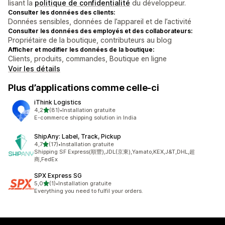
lisant la
politique de confidentialité
du développeur.
Consulter les données des clients:
Données sensibles, données de l’appareil et de l’activité
Consulter les données des employés et des collaborateurs:
Propriétaire de la boutique, contributeurs au blog
Afficher et modifier les données de la boutique:
Clients, produits, commandes, Boutique en ligne
Voir les détails
Plus d’applications comme celle-ci
iThink Logistics
étoile(s) sur 5
4,2
(81)
•
Installation gratuite
81 avis au total
E-commerce shipping solution in India
ShipAny: Label, Track, Pickup
étoile(s) sur 5
4,7
(17)
•
Installation gratuite
17 avis au total
Shipping SF Express(順豐),JDL(京東),Yamato,KEX,J&T,DHL,超
商,FedEx
SPX Express SG
étoile(s) sur 5
5,0
(1)
•
Installation gratuite
1 avis au total
Everything you need to fulfil your orders.