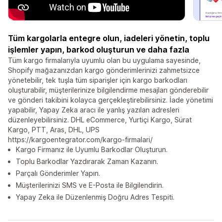
Tüm kargolarla entegre olun, iadeleri yönetin, toplu
işlemler yapın, barkod oluşturun ve daha fazla
Tüm kargo firmalarıyla uyumlu olan bu uygulama sayesinde,
Shopify mağazanızdan kargo gönderimlerinizi zahmetsizce
yönetebilir, tek tuşla tüm siparişler için kargo barkodları
oluşturabilir, müşterilerinize bilgilendirme mesajları gönderebilir
ve gönderi takibini kolayca gerçekleştirebilirsiniz. İade yönetimi
yapabilir, Yapay Zeka aracı ile yanlış yazılan adresleri
düzenleyebilirsiniz. DHL eCommerce, Yurtiçi Kargo, Sürat
Kargo, PTT, Aras, DHL, UPS
https://kargoentegrator.com/kargo-firmalari/
Kargo Firmanız ile Uyumlu Barkodlar Oluşturun.
Toplu Barkodlar Yazdırarak Zaman Kazanın.
Parçalı Gönderimler Yapın.
Müşterilerinizi SMS ve E-Posta ile Bilgilendirin.
Yapay Zeka ile Düzenlenmiş Doğru Adres Tespiti.