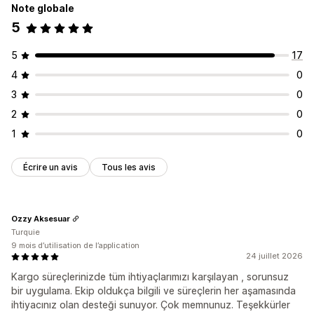
Note globale
5
5
17
4
0
3
0
2
0
1
0
Écrire un avis
Tous les avis
Ozzy Aksesuar
Turquie
9 mois d’utilisation de l’application
24 juillet 2026
Kargo süreçlerinizde tüm ihtiyaçlarımızı karşılayan , sorunsuz
bir uygulama. Ekip oldukça bilgili ve süreçlerin her aşamasında
ihtiyacınız olan desteği sunuyor. Çok memnunuz. Teşekkürler