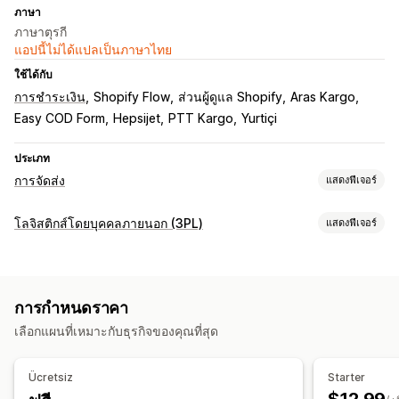
ภาษา
ภาษาตุรกี
แอปนี้ไม่ได้แปลเป็นภาษาไทย
ใช้ได้กับ
การชำระเงิน
Shopify Flow
ส่วนผู้ดูแล Shopify
Aras Kargo
Easy COD Form
Hepsijet
PTT Kargo
Yurtiçi
ประเภท
การจัดส่ง
แสดงฟีเจอร์
ป้ายกำกับและบรรจุภัณฑ์
โลจิสติกส์โดยบุคคลภายนอก (3PL)
แสดงฟีเจอร์
การสร้างป้ายกำกับ
บันทึกการจัดส่ง
การสแกนบาร์โค้ด
การจัดการคำสั่งซื้อ
กฎการจัดส่ง
การเลือกผู้ขนส่ง
บันทึกการจัดส่ง
การติดตามผู้ขนส่งหลายราย
หน้าการติดตาม
การจัดการการจัดส่ง
การกำหนดราคา
ลิงก์ติดตาม
การแจ้งเตือนที่กำหนดเอง
ซิงค์คำสั่งซื้อ
การติดตามแบบเรียลไทม์
หน้าติดตามแบรนด์
เลือกแผนที่เหมาะกับธุรกิจของคุณที่สุด
การจัดการสินค้าคงคลัง
การแจ้งเตือนทางอีเมล
อัปเดตคำสั่งซื้อ
ซิงค์อัตโนมัติ
คลังสินค้าหลายแห่ง
Ücretsiz
Starter