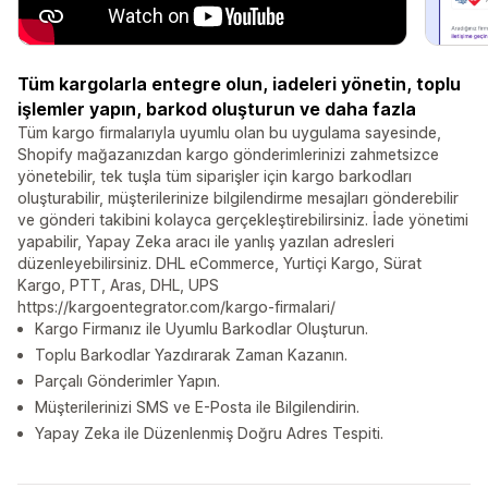
Tüm kargolarla entegre olun, iadeleri yönetin, toplu
işlemler yapın, barkod oluşturun ve daha fazla
Tüm kargo firmalarıyla uyumlu olan bu uygulama sayesinde,
Shopify mağazanızdan kargo gönderimlerinizi zahmetsizce
yönetebilir, tek tuşla tüm siparişler için kargo barkodları
oluşturabilir, müşterilerinize bilgilendirme mesajları gönderebilir
ve gönderi takibini kolayca gerçekleştirebilirsiniz. İade yönetimi
yapabilir, Yapay Zeka aracı ile yanlış yazılan adresleri
düzenleyebilirsiniz. DHL eCommerce, Yurtiçi Kargo, Sürat
Kargo, PTT, Aras, DHL, UPS
https://kargoentegrator.com/kargo-firmalari/
Kargo Firmanız ile Uyumlu Barkodlar Oluşturun.
Toplu Barkodlar Yazdırarak Zaman Kazanın.
Parçalı Gönderimler Yapın.
Müşterilerinizi SMS ve E-Posta ile Bilgilendirin.
Yapay Zeka ile Düzenlenmiş Doğru Adres Tespiti.