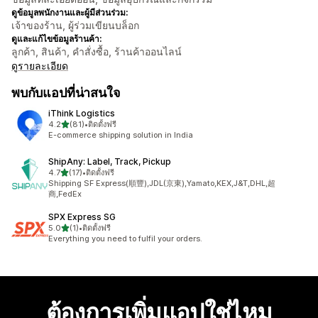
ดูข้อมูลพนักงานและผู้มีส่วนร่วม:
เจ้าของร้าน, ผู้ร่วมเขียนบล็อก
ดูและแก้ไขข้อมูลร้านค้า:
ลูกค้า, สินค้า, คำสั่งซื้อ, ร้านค้าออนไลน์
ดูรายละเอียด
พบกับแอปที่น่าสนใจ
iThink Logistics
เต็ม 5 ดาว
4.2
(81)
•
ติดตั้งฟรี
ทั้งหมด 81 รีวิว
E-commerce shipping solution in India
ShipAny: Label, Track, Pickup
เต็ม 5 ดาว
4.7
(17)
•
ติดตั้งฟรี
ทั้งหมด 17 รีวิว
Shipping SF Express(順豐),JDL(京東),Yamato,KEX,J&T,DHL,超
商,FedEx
SPX Express SG
เต็ม 5 ดาว
5.0
(1)
•
ติดตั้งฟรี
ทั้งหมด 1 รีวิว
Everything you need to fulfil your orders.
ต้องการเพิ่มแอปใช่ไหม