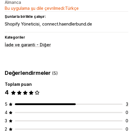
Almanca
Bu uygulama şu dile çevrilmedi:Türkçe
Şunlarla birlikte çalışır:
Shopify Yöneticisi
connect.haendlerbund.de
Kategoriler
İade ve garanti - Diğer
Değerlendirmeler
(5)
Toplam puan
4
5
3
4
0
3
0
2
0