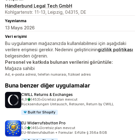
Händlerbund Legal Tech GmbH
Kohlgartenstr. 11-13, Leipzig, 04315, DE
Yayınlanma
13 Mayıs 2026
Veri erişimi
Bu uygulamanın mağazanızda kullanılabilmesi için aşağıdaki
verilere erişmesi gerekir. Nedenini geliştiricinin
gizlilik politikası
belgesinden öğrenin.
Personel ve katkıda bulunan verilerini görüntüle:
Mağaza sahibi
Ad, e-posta adresi, telefon numarası, fiziksel adres
Buna benzer diğer uygulamalar
CWILL Returns & Exchanges
5 yıldız üzerinden
4,9
(453)
•
Ücretsiz plan mevcut
toplam 453 değerlendirme
Rücksendungen Umtausch, Retouren, Return by CWILL
Built for Shopify
EU Widerrufsbutton Pro
5 yıldız üzerinden
5,0
(46)
•
Ücretsiz plan mevcut
toplam 46 değerlendirme
EU-Widerrufsbutton + Formular: Erfülle § 356a BGB