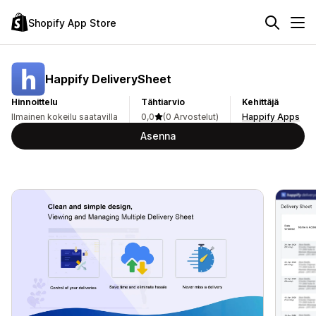
Shopify App Store
Happify DeliverySheet
Hinnoittelu
Tähtiarvio
Kehittäjä
Ilmainen kokeilu saatavilla
0,0
(0 Arvostelut)
Happify Apps
Asenna