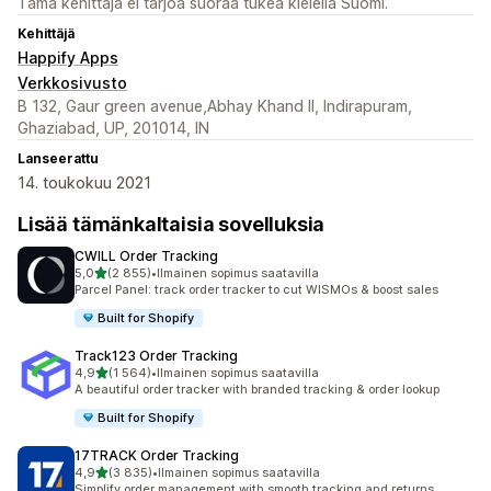
Tämä kehittäjä ei tarjoa suoraa tukea kielellä Suomi.
Kehittäjä
Happify Apps
Verkkosivusto
B 132, Gaur green avenue,Abhay Khand II, Indirapuram,
Ghaziabad, UP, 201014, IN
Lanseerattu
14. toukokuu 2021
Lisää tämänkaltaisia sovelluksia
CWILL Order Tracking
/ 5 tähteä
5,0
(2 855)
•
Ilmainen sopimus saatavilla
2855 arvostelua yhteensä
Parcel Panel: track order tracker to cut WISMOs & boost sales
Built for Shopify
Track123 Order Tracking
/ 5 tähteä
4,9
(1 564)
•
Ilmainen sopimus saatavilla
1564 arvostelua yhteensä
A beautiful order tracker with branded tracking & order lookup
Built for Shopify
17TRACK Order Tracking
/ 5 tähteä
4,9
(3 835)
•
Ilmainen sopimus saatavilla
3835 arvostelua yhteensä
Simplify order management with smooth tracking and returns