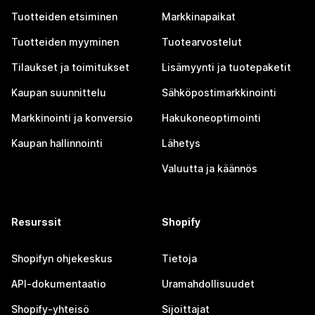
Tuotteiden etsiminen
Markkinapaikat
Tuotteiden myyminen
Tuotearvostelut
Tilaukset ja toimitukset
Lisämyynti ja tuotepaketit
Kaupan suunnittelu
Sähköpostimarkkinointi
Markkinointi ja konversio
Hakukoneoptimointi
Kaupan hallinnointi
Lähetys
Valuutta ja käännös
Resurssit
Shopify
Shopifyn ohjekeskus
Tietoja
API-dokumentaatio
Uramahdollisuudet
Shopify-yhteisö
Sijoittajat