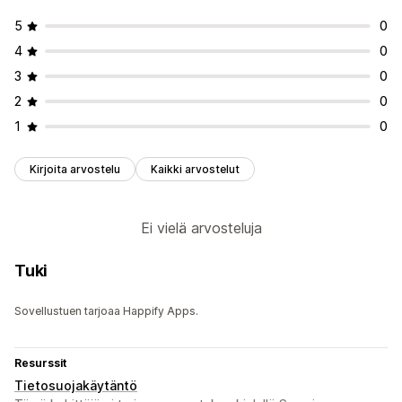
5
0
4
0
3
0
2
0
1
0
Kirjoita arvostelu
Kaikki arvostelut
Ei vielä arvosteluja
Tuki
Sovellustuen tarjoaa Happify Apps.
Resurssit
Tietosuojakäytäntö