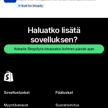
Built for Shopify
Haluatko lisätä
sovelluksen?
Kokeile Shopifyta ilmaiseksi kolmen päivän ajan
Sovellusluokat
Pääluokat
Myyntikanavat
Suoratoimitus