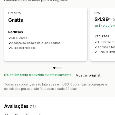
Gerenciamento de descontos
Automações
Lista de captura de e-mails
Gratuito
Pro
$4.99
Grátis
/mê
ou $49.90/ano
Recursos
Recursos
50 clientes
1.000 clien
Acesso ao modelo de e-mail padrão
Acesso a to
E-mails ilimitados
E-mails ilim
Contém texto traduzido automaticamente
Mostrar original
Todas as cobranças são faturadas em USD. Cobranças recorrentes e
calculadas por uso são faturadas a cada 30 dias.
Avaliações
(11)