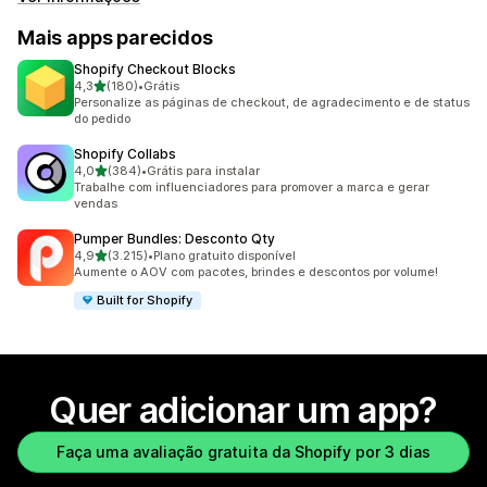
Mais apps parecidos
Shopify Checkout Blocks
de 5 estrelas
4,3
(180)
•
Grátis
180 avaliações ao todo
Personalize as páginas de checkout, de agradecimento e de status
do pedido
Shopify Collabs
de 5 estrelas
4,0
(384)
•
Grátis para instalar
384 avaliações ao todo
Trabalhe com influenciadores para promover a marca e gerar
vendas
Pumper Bundles: Desconto Qty
de 5 estrelas
4,9
(3.215)
•
Plano gratuito disponível
3215 avaliações ao todo
Aumente o AOV com pacotes, brindes e descontos por volume!
Built for Shopify
Quer adicionar um app?
Faça uma avaliação gratuita da Shopify por 3 dias