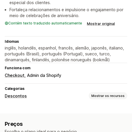
especial dos clientes.
Fortaleça relacionamentos e impulsione o engajamento por
meio de celebrações de aniversário.
Contém texto traduzido automaticamente
Mostrar original
Idiomas
inglês, holandês, espanhol, francês, alemão, japonês, italiano,
português (Brasil), português (Portugal), sueco, turco,
dinamarquês, finlandês, polonêse norueguês (bokmål)
Funciona com
Checkout
Admin da Shopify
Categorias
Descontos
Mostrar os recursos
Tipos de descontos
Códigos de desconto
Cupons
Preços fixos
Preços
Descontos fixos
Descontos percentuais
Presentes
Escolha o plano ideal para o negócio.