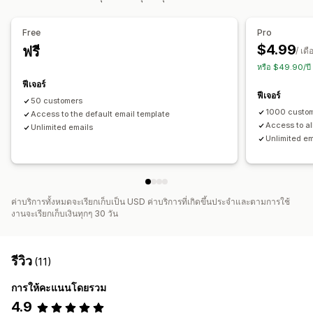
การจัดการส่วนลด
การทำงานอัตโนมัติ
รายชื่อการจัดเก็บสำหรับอีเมล
Free
Pro
$4.99
ฟรี
/ เดื
หรือ $49.90/ปี
ฟีเจอร์
ฟีเจอร์
50 customers
1000 custo
Access to the default email template
Access to al
Unlimited emails
Unlimited em
ค่าบริการทั้งหมดจะเรียกเก็บเป็น USD ค่าบริการที่เกิดขึ้นประจำและตามการใช้
งานจะเรียกเก็บเงินทุกๆ 30 วัน
รีวิว
(11)
การให้คะแนนโดยรวม
4.9