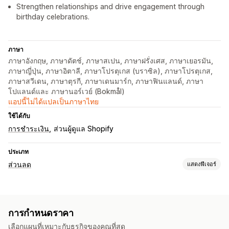
Strengthen relationships and drive engagement through
birthday celebrations.
ภาษา
ภาษาอังกฤษ, ภาษาดัตช์, ภาษาสเปน, ภาษาฝรั่งเศส, ภาษาเยอรมัน,
ภาษาญี่ปุ่น, ภาษาอิตาลี, ภาษาโปรตุเกส (บราซิล), ภาษาโปรตุเกส,
ภาษาสวีเดน, ภาษาตุรกี, ภาษาเดนมาร์ก, ภาษาฟินแลนด์, ภาษา
โปแลนด์และ ภาษานอร์เวย์ (Bokmål)
แอปนี้ไม่ได้แปลเป็นภาษาไทย
ใช้ได้กับ
การชำระเงิน
ส่วนผู้ดูแล Shopify
ประเภท
ส่วนลด
แสดงฟีเจอร์
ประเภทส่วนลด
รหัสส่วนลด
คูปอง
การกำหนดราคาแบบคงที่
ส่วนลดแบบคงที่
การกำหนดราคา
เปอร์เซ็นต์ส่วนลด
ของขวัญ
เลือกแผนที่เหมาะกับธุรกิจของคุณที่สุด