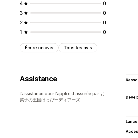
4
0
3
0
2
0
1
0
Écrire un avis
Tous les avis
Assistance
Resso
L’assistance pour l’appli est assurée par お
Dével
菓子の王国はっぴーディアーズ.
Lance
Accès