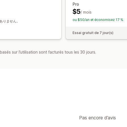
Pro
$5
/ mois
ou $50/an et économisez 17 %
金はありません。
Essai gratuit de 7 jour(s)
asés sur l’utilisation sont facturés tous les 30 jours.
Pas encore d’avis