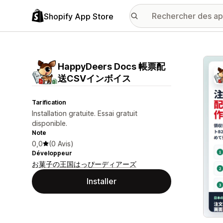
Shopify App Store
Galer
HappyDeers Docs 帳票配
送CSVインボイス
Tarification
Installation gratuite. Essai gratuit
disponible.
Note
0,0
(0 Avis)
Développeur
お菓子の王国はっぴーディアーズ
Installer