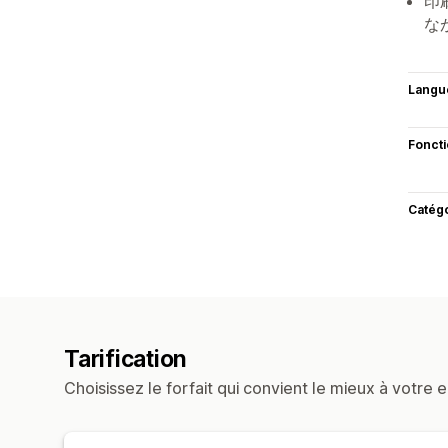
印
な
Langu
Fonct
Catég
Tarification
Choisissez le forfait qui convient le mieux à votre e