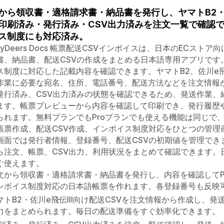
から領収書・適格請求書・納品書を発行し、ヤマトB2・佐
印刷済み・発行済み・CSV出力済みを注文一覧で確認
ス制度にも対応済み。
ppyDeers Docs 帳票配送CSVインボイスは、日本のECス
書、納品書、配送CSVの作成をまとめる日本語専用アプリです
ス制度に対応した記載内容を確認できます。ヤマトB2、佐川e飛伝
作業に必要な宛名、住所、電話番号、配送方法などを注文情報
発行済み、CSV出力済みの状態を確認できるため、発送作業、
ます。帳票プレビューから内容を確認して印刷でき、発行履歴
られます。無料プランでもProプランでも使える機能は同じで
帳票作成、配送CSV作成、インボイス制度対応をひとつの管理
画面では発行者情報、登録番号、配送CSVの初期値を管理でき
ら注文、帳票、CSV出力、利用状況をまとめて確認できます。
ぐ使えます。
文から領収書・適格請求書・納品書を発行し、内容を確認してP
ンボイス制度対応の日本語帳票を作れます。各登録番号も反映
マトB2・佐川e飛伝III向け配送CSVを注文情報から作成し、
力をまとめられます。毎日の配送準備をすぐ効率化できます。