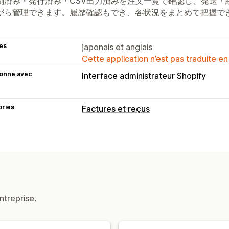
刷済み・発行済み・CSV出力済みを注文一覧で確認し、発送・
がら管理できます。履歴確認もでき、各状況をまとめて把握で
es
japonais et anglais
Cette application n’est pas traduite en
ionne avec
Interface administrateur Shopify
ories
Factures et reçus
Types de document
Factures
Reçus
Documents personna
Personnalisation
Champs
Numéros de facture
Calcul 
ntreprise.
Gestion de fichiers
Téléchargement groupé
Génération 