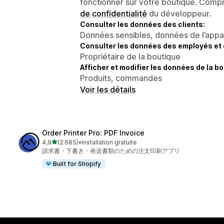
fonctionner sur votre boutique. Compr
de confidentialité
du développeur.
Consulter les données des clients:
Données sensibles, données de l’apparei
Consulter les données des employés et 
Propriétaire de la boutique
Afficher et modifier les données de la bo
Produits, commandes
Voir les détails
Order Printer Pro: PDF Invoice
étoile(s) sur 5
4,9
(2 685)
•
Installation gratuite
2685 avis au total
請求書・下書き・発送書類のための注文印刷アプリ
Built for Shopify