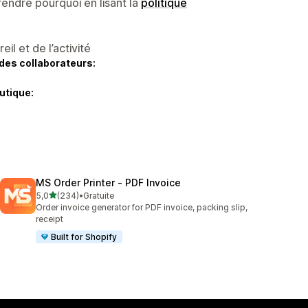
endre pourquoi en lisant la
politique
l et de l’activité
des collaborateurs:
utique:
MS Order Printer ‑ PDF Invoice
étoile(s) sur 5
5,0
(234)
•
Gratuite
234 avis au total
Order invoice generator for PDF invoice, packing slip,
receipt
Built for Shopify