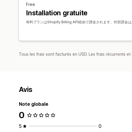
Free
Installation gratuite
有料プランはShopify Billing API経由で課金されます。外部課
Tous les frais sont facturés en USD. Les frais récurrents et b
Avis
Note globale
0
5
0