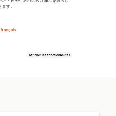
経理・再発行対応の抜け漏れを減らし
きます。
 français
Afficher les fonctionnalités
lisés
Bordereaux d’expédition
des taxes
de PDF
Impression et exportation