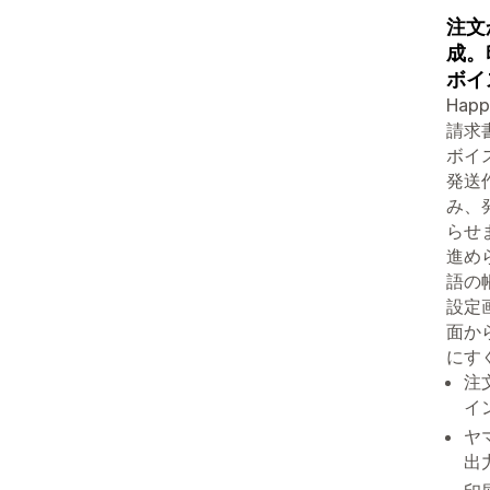
注文
成。
ボイ
Ha
請求
ボイ
発送
み、
らせ
進め
語の
設定
面か
にす
注
イ
ヤ
出