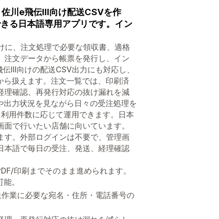
川e飛伝III向け配送CSVを作
できる日本語専用アプリです。イン
トア向けに、注文処理で必要な領収書、適格
。注文データから帳票を発行し、イン
III向けの配送CSV出力にも対応し、
から扱えます。注文一覧では、印刷済
経理確認、再発行対応の抜け漏れを減
や出力状況を見ながら日々の受注処理を
、利用件数に応じて運用できます。日本
画面で行いたい店舗に向いています。
ます。外部ログインは不要で、管理画
日本語で毎日の受注、発送、経理確認
DF/印刷までそのまま進められます。
可能。
発送作業に必要な宛名・住所・電話番号の