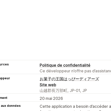
urces
Politique de confidentialité
Ce développeur n’offre pas d’assistanc
oppeur
お菓子の王国はっぴーディアーズ
Site web
山越郡長万部町, JP-01, JP
ment
20 mai 2026
 aux données
Cette application a besoin d’accéder