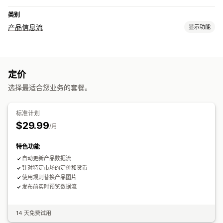
类别
产品信息流
显示功能
数据源自定义
属性映射
自定义标签
自定义规则
本地库存
本地化数据源
定价
多币种
产品系列定向
选择最适合您业务的套餐。
数据源管理
预定同步
产品选择
特定目标数据源
数据源优化
标准计划
$29.99
/月
特色功能
自动更新产品数据流
针对特定市场的定价和货币
使用规则替换产品图片
发布前实时预览数据流
14 天免费试用