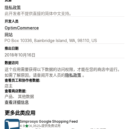
资源
隐私政策
此开发者不提供直接的简体中文支持。
开发人员
OptimCommerce
网站
PO Box 10336, Bainbridge Island, WA, 98110, US
推出日期
2018年10月16日
数据访问
这个应用需要获得以下数据的访问权限，才能在您的商店中运行。
如需了解原因，请查阅开发人员的
隐私政策
。
查看员工和协作者数据:
店主
查看商店数据:
产品、 其他数据
查看详细信息
更多此类应用
Simprosys Google Shopping Feed
星（满分 5 星）
4.9
(4,352)
•
提供免费试用
总共 4352 条评论