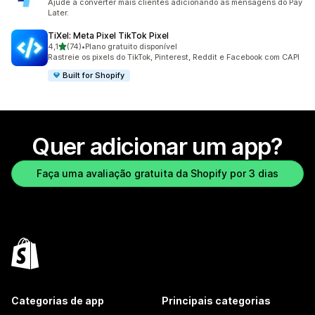
Ajude a converter mais clientes adicionando as mensagens do Pay
Later.
TiXel: Meta Pixel TikTok Pixel
de 5 estrelas
4,1
(74)
•
Plano gratuito disponível
74 avaliações ao todo
Rastreie os pixels do TikTok, Pinterest, Reddit e Facebook com CAPI
Built for Shopify
Quer adicionar um app?
Faça uma avaliação gratuita da Shopify por 3 dias
Categorias de app
Principais categorias