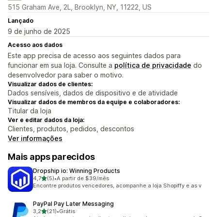
515 Graham Ave, 2L, Brooklyn, NY, 11222, US
Lançado
9 de junho de 2025
Acesso aos dados
Este app precisa de acesso aos seguintes dados para
funcionar em sua loja. Consulte a
política de privacidade
do
desenvolvedor para saber o motivo.
Visualizar dados de clientes:
Dados sensíveis, dados de dispositivo e de atividade
Visualizar dados de membros da equipe e colaboradores:
Titular da loja
Ver e editar dados da loja:
Clientes, produtos, pedidos, descontos
Ver informações
Mais apps parecidos
Dropship io: Winning Products
de 5 estrelas
4,7
(5)
•
A partir de $39/mês
5 avaliações ao todo
Encontre produtos vencedores, acompanhe a loja Shopiffy e as v
PayPal Pay Later Messaging
de 5 estrelas
3,2
(21)
•
Grátis
21 avaliações ao todo