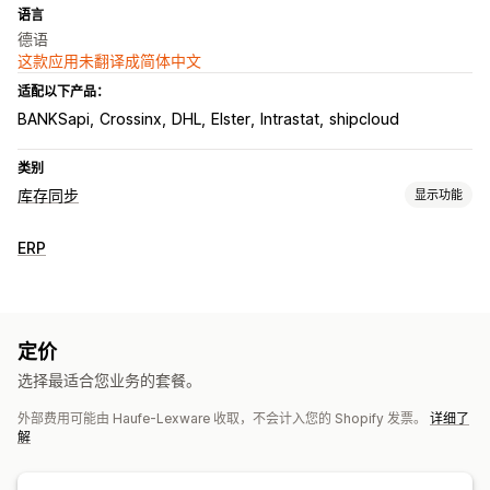
语言
德语
这款应用未翻译成简体中文
适配以下产品：
BANKSapi
Crossinx
DHL
Elster
Intrastat
shipcloud
类别
库存同步
显示功能
同步类型
ERP
订单
价格
产品详细信息
多属性
SKU
多渠道
多个商店
自动
手动
实时
预定
自定义
通知和报告
定价
自定义通知
订单更新
电子邮件提醒
库存不足提醒
选择最适合您业务的套餐。
数据导入和导出
实时状态
详细日志
外部费用可能由 Haufe-Lexware 收取，不会计入您的 Shopify 发票。
详细了
解