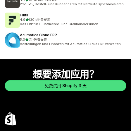
总共 6 条评论
Produkt-, Bestell- und Kundendaten mit NetSuite synchronisieren
Fulfil
星（满分 5 星）
4.9
(30)
•
免费安装
总共 30 条评论
Das ERP für E-Commerce- und Großhändler:innen
Acumatica Cloud ERP
星（满分 5 星）
5.0
(1)
•
免费安装
总共 1 条评论
Bestellungen und Finanzen mit Acumatica Cloud ERP verwalten
想要添加应用？
免费试用 Shopify 3 天