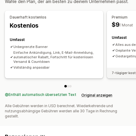
Wähle den Plan, der am besten zu deinem Unternehmen passt.
Benutzerdefinierte CSS
Emojis
Responsivität für Mobilgeräte
Planung
Geo-Targeting
Dauerhaft kostenlos
Premium
Verhaltens-Targeting
$9
Kostenlos
/ Monat
Analysen und Berichte
Umfasst
Umfasst
Leistungsverfolgung
Alles aus de
Unbegrenzte Banner
Geplante Ve
Einfache Ankündigung, Link, E-Mail-Anmeldung,
Geotargetin
automatischer Rabatt, Fortschritt für kostenlosen
Versand & Countdown
Vollständig anpassbar
7-tägiger kos
Enthält automatisch übersetzten Text
Original anzeigen
Alle Gebühren werden in USD berechnet. Wiederkehrende und
nutzungsabhängige Gebühren werden alle 30 Tage in Rechnung
gestellt.