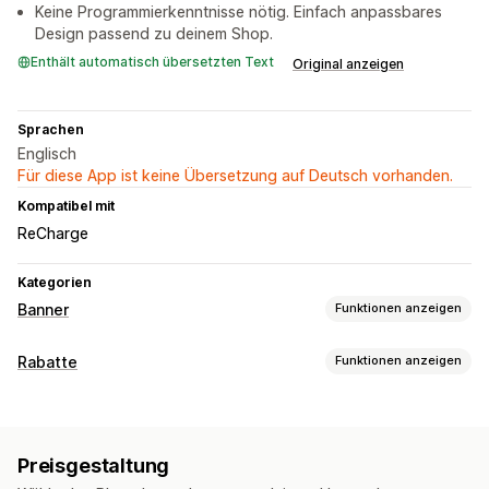
Keine Programmierkenntnisse nötig. Einfach anpassbares
Design passend zu deinem Shop.
Enthält automatisch übersetzten Text
Original anzeigen
Sprachen
Englisch
Für diese App ist keine Übersetzung auf Deutsch vorhanden.
Kompatibel mit
ReCharge
Kategorien
Banner
Funktionen anzeigen
Bannertyp
Rabatte
Funktionen anzeigen
Ankündigungsleiste
E-Mail-Anmeldung
Rabatt-Typen
Kostenloser Versand
Countdown
Banner
Anpassung
Preisgestaltung
Bannerposition
Links und Schaltflächen
Hintergründe