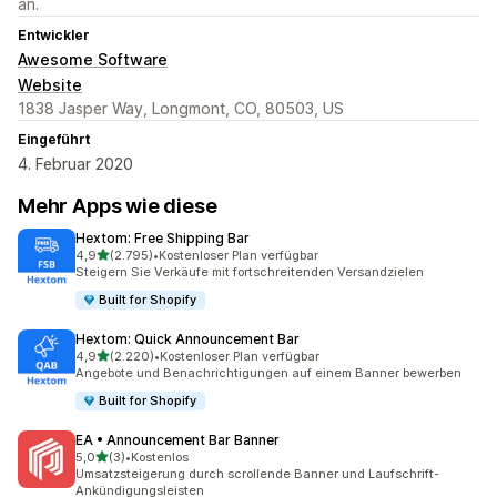
an.
Entwickler
Awesome Software
Website
1838 Jasper Way, Longmont, CO, 80503, US
Eingeführt
4. Februar 2020
Mehr Apps wie diese
Hextom: Free Shipping Bar
von 5 Sternen
4,9
(2.795)
•
Kostenloser Plan verfügbar
2795 Rezensionen insgesamt
Steigern Sie Verkäufe mit fortschreitenden Versandzielen
Built for Shopify
Hextom: Quick Announcement Bar
von 5 Sternen
4,9
(2.220)
•
Kostenloser Plan verfügbar
2220 Rezensionen insgesamt
Angebote und Benachrichtigungen auf einem Banner bewerben
Built for Shopify
EA • Announcement Bar Banner
von 5 Sternen
5,0
(3)
•
Kostenlos
3 Rezensionen insgesamt
Umsatzsteigerung durch scrollende Banner und Laufschrift-
Ankündigungsleisten