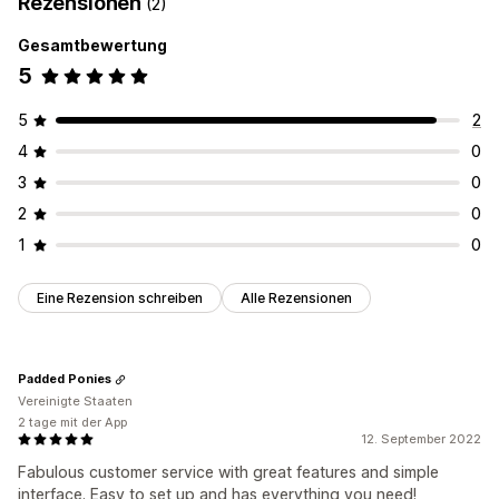
Rezensionen
(2)
Gesamtbewertung
5
5
2
4
0
3
0
2
0
1
0
Eine Rezension schreiben
Alle Rezensionen
Padded Ponies
Vereinigte Staaten
2 tage mit der App
12. September 2022
Fabulous customer service with great features and simple
interface. Easy to set up and has everything you need!