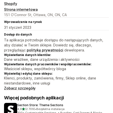
Shopify
Strona internetowa
151 O’Connor St, Ottawa, ON, ON, CA
Wprowadzenie na rynek
31 styczeń 2023
Dostęp do danych
Ta aplikacja potrzebuje dostępu do następujących danych,
aby działać w Twoim sklepie. Dowiedz się, dlaczego,
przeglądając
politykę prywatności
dewelopera.
Wyświetlanie danych klientów:
Dane wrażliwe, dane urządzenia i aktywności
Wyświetlanie danych pracowników i współpracowników:
Właściciel sklepu, współtwórcy bloga
Wyświetlaj i edytuj dane sklepu:
Klienci, produkty, zamówienia, firmy, Sklep online, dane
niestandardowe, inne usługi
Zobacz szczegóły
Więcej podobnych aplikacji
Section Store: Theme Sections
na 5 gwiazdek
4,9
(2 709)
•
Bezpłatna instalacja
Łączna liczba recenzji: 2709
700+ Customisable Sections. + Bundles, Cart Drawer & Blocks