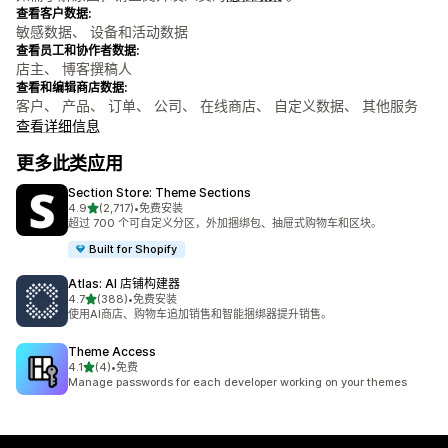
查看客户数据:
敏感数据、 设备和活动数据
查看员工和协作者数据:
店主、 博客撰稿人
查看和编辑商店数据:
客户、 产品、 订单、 公司、 在线商店、 自定义数据、 其他服务
查看详细信息
更多此类应用
Section Store: Theme Sections
星（满分 5 星）
4.9
(2,717)
•
免费安装
总共 2717 条评论
超过 700 个可自定义分区，外加捆绑包、抽屉式购物车和区块。
Built for Shopify
Atlas: AI 店铺构建器
星（满分 5 星）
4.7
(388)
•
免费安装
总共 388 条评论
使用AI商店、购物车追加销售和智能捆绑器提升销售。
Theme Access
星（满分 5 星）
4.1
(4)
•
免费
总共 4 条评论
Manage passwords for each developer working on your themes