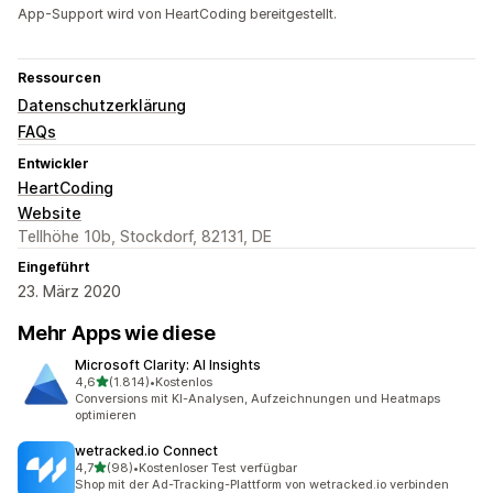
App-Support wird von HeartCoding bereitgestellt.
Ressourcen
Datenschutzerklärung
FAQs
Entwickler
HeartCoding
Website
Tellhöhe 10b, Stockdorf, 82131, DE
Eingeführt
23. März 2020
Mehr Apps wie diese
Microsoft Clarity: AI Insights
von 5 Sternen
4,6
(1.814)
•
Kostenlos
1814 Rezensionen insgesamt
Conversions mit KI-Analysen, Aufzeichnungen und Heatmaps
optimieren
wetracked.io Connect
von 5 Sternen
4,7
(98)
•
Kostenloser Test verfügbar
98 Rezensionen insgesamt
Shop mit der Ad-Tracking-Plattform von wetracked.io verbinden