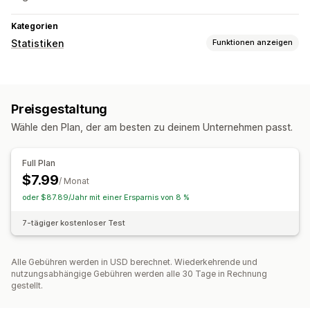
Kategorien
Statistiken
Funktionen anzeigen
Kundenverhalten
Aktivitäts-Tracking
Preisgestaltung
Marketing und Vertrieb
Wähle den Plan, der am besten zu deinem Unternehmen passt.
Kaufverfolgung
Bildmaterial und Berichte
Full Plan
$7.99
Analyse-Dashboard
Historische Analyse
/ Monat
oder $87.89/Jahr mit einer Ersparnis von 8 %
7-tägiger kostenloser Test
Alle Gebühren werden in USD berechnet. Wiederkehrende und
nutzungsabhängige Gebühren werden alle 30 Tage in Rechnung
gestellt.