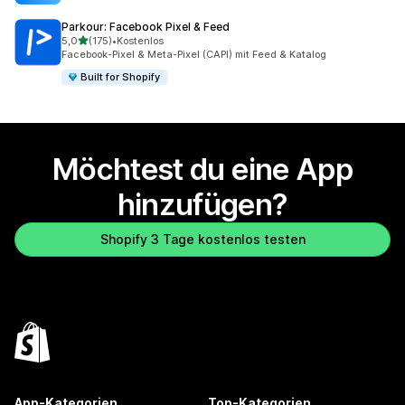
Parkour: Facebook Pixel & Feed
von 5 Sternen
5,0
(175)
•
Kostenlos
175 Rezensionen insgesamt
Facebook-Pixel & Meta-Pixel (CAPI) mit Feed & Katalog
Built for Shopify
Möchtest du eine App
hinzufügen?
Shopify 3 Tage kostenlos testen
App-Kategorien
Top-Kategorien