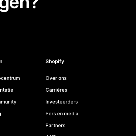
egen?
n
Shopify
pcentrum
Over ons
ntatie
Carrières
mmunity
Investeerders
g
Pers en media
Partners