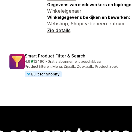
Gegevens van medewerkers en bijdrager
Winkeleigenaar
Winkelgegevens bekijken en bewerken:
Webshop, Shopify-beheercentrum
Zie details
Smart Product Filter & Search
van 5 sterren
4,9
(2.190)
•
Gratis abonnement beschikbaar
2190 recensies in totaal
Product filteren, Menu, Zijbalk, Zoekbalk, Product zoek
Built for Shopify