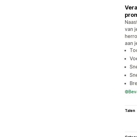
Vera
prom
Naast
van j
herro
aan j
Too
Voe
Sne
Sn
Br
Bev
Talen