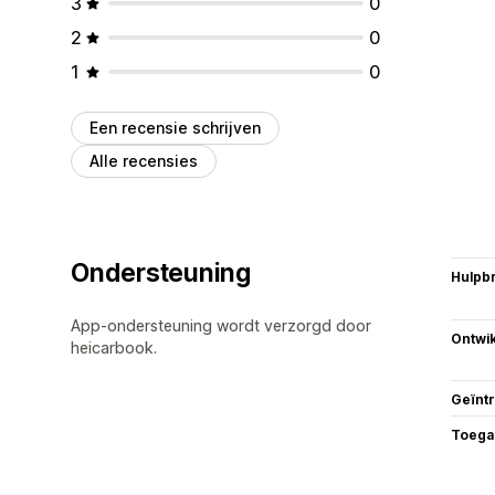
3
0
2
0
1
0
Een recensie schrijven
Alle recensies
Ondersteuning
Hulpb
App-ondersteuning wordt verzorgd door
Ontwik
heicarbook.
Geïnt
Toega