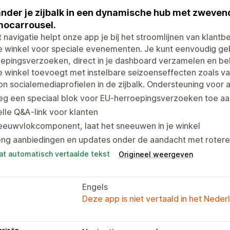
nder je zijbalk in een dynamische hub met zwevend
ocarrousel.
 navigatie helpt onze app je bij het stroomlijnen van klant
e winkel voor speciale evenementen. Je kunt eenvoudig ge
epingsverzoeken, direct in je dashboard verzamelen en beher
e winkel toevoegt met instelbare seizoenseffecten zoals 
n socialemediaprofielen in de zijbalk. Ondersteuning voor
g een speciaal blok voor EU-herroepingsverzoeken toe aan
lle Q&A-link voor klanten
eeuwvlokcomponent, laat het sneeuwen in je winkel
eng aanbiedingen en updates onder de aandacht met rotere
at automatisch vertaalde tekst
Origineel weergeven
Engels
Deze app is niet vertaald in het Neder