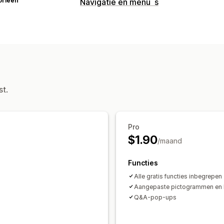
orieën
Navigatie en menu´s
Menustijl
Zwevende knop
Pictogrammen
Zijb
Browsen
Sticky navigatiebalk
st.
Aanpassing
Kleur en lettertype
Badges en labels
Pro
$1.90
/maand
Functies
Alle gratis functies inbegrepen
Aangepaste pictogrammen en l
Q&A-pop-ups