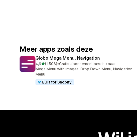
Meer apps zoals deze
Globo Mega Menu, Navigation
van 5 sterren
4,9
(1.506)
•
Gratis abonnement beschikbaar
1506 recensies in totaal
Mega Menu with images, Drop Down Menu, Navigation
Menu
Built for Shopify