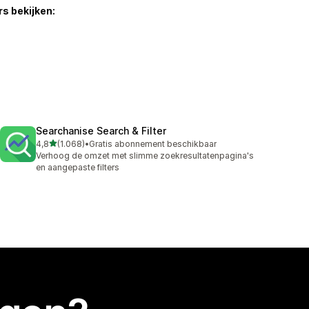
s bekijken:
Searchanise Search & Filter
van 5 sterren
4,8
(1.068)
•
Gratis abonnement beschikbaar
1068 recensies in totaal
Verhoog de omzet met slimme zoekresultatenpagina's
en aangepaste filters