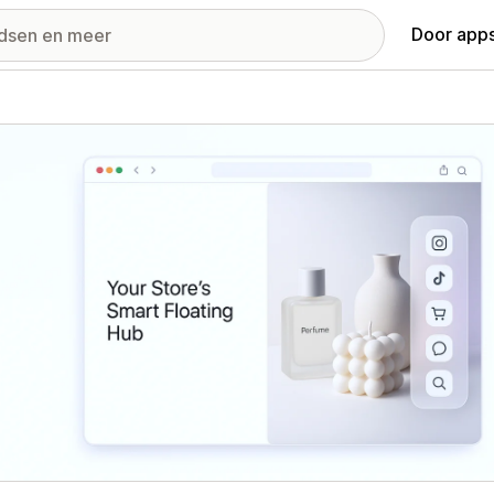
Door apps
ij met uitgelichte afbeeldingen