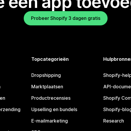
je een app toevo
Probeer Shopify 3 dagen gratis
Topcategorieën
Hulpbronne
Dropshipping
Shopify-hel
n
Marktplaatsen
API-docume
pen
Productrecensies
Shopify Co
erzending
Upselling en bundels
Shopify-blo
E-mailmarketing
Research