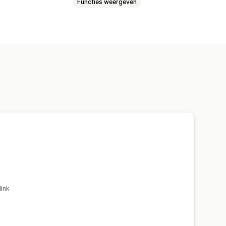
Functies weergeven
alk
Aangepaste pictogrammen
ink