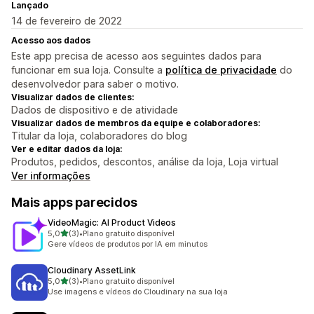
Lançado
14 de fevereiro de 2022
Acesso aos dados
Este app precisa de acesso aos seguintes dados para
funcionar em sua loja. Consulte a
política de privacidade
do
desenvolvedor para saber o motivo.
Visualizar dados de clientes:
Dados de dispositivo e de atividade
Visualizar dados de membros da equipe e colaboradores:
Titular da loja, colaboradores do blog
Ver e editar dados da loja:
Produtos, pedidos, descontos, análise da loja, Loja virtual
Ver informações
Mais apps parecidos
VideoMagic: AI Product Videos
de 5 estrelas
5,0
(3)
•
Plano gratuito disponível
3 avaliações ao todo
Gere vídeos de produtos por IA em minutos
Cloudinary AssetLink
de 5 estrelas
5,0
(3)
•
Plano gratuito disponível
3 avaliações ao todo
Use imagens e vídeos do Cloudinary na sua loja