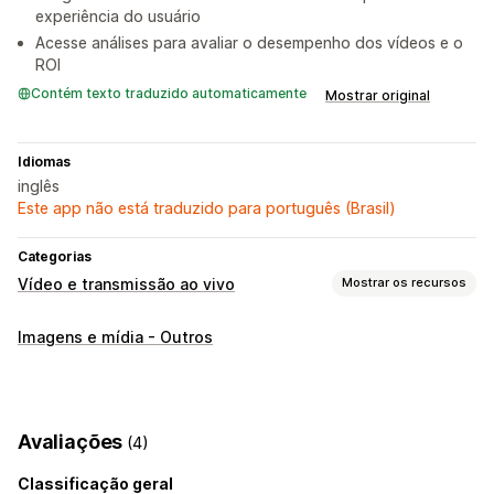
experiência do usuário
Acesse análises para avaliar o desempenho dos vídeos e o
ROI
Contém texto traduzido automaticamente
Mostrar original
Idiomas
inglês
Este app não está traduzido para português (Brasil)
Categorias
Vídeo e transmissão ao vivo
Mostrar os recursos
Gestão de vídeos
Imagens e mídia - Outros
Vídeos com opção de compra
Vídeo interativo
Checkout
Personalização
Reprodutor de vídeo
URL personalizado
Avaliações
(4)
Vídeos incorporados
Carrosséis
Classificação geral
Responsividade para dispositivos móveis