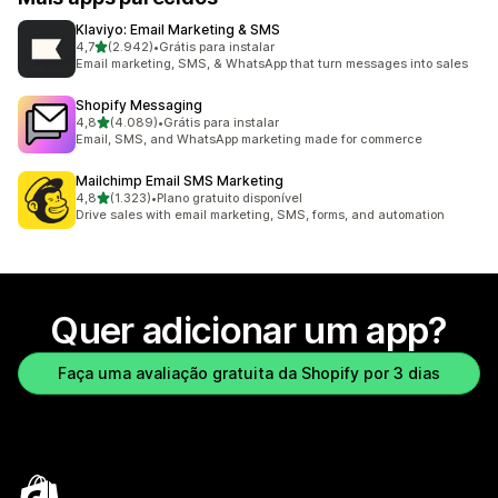
Klaviyo: Email Marketing & SMS
de 5 estrelas
4,7
(2.942)
•
Grátis para instalar
2942 avaliações ao todo
Email marketing, SMS, & WhatsApp that turn messages into sales
Shopify Messaging
de 5 estrelas
4,8
(4.089)
•
Grátis para instalar
4089 avaliações ao todo
Email, SMS, and WhatsApp marketing made for commerce
Mailchimp Email SMS Marketing
de 5 estrelas
4,8
(1.323)
•
Plano gratuito disponível
1323 avaliações ao todo
Drive sales with email marketing, SMS, forms, and automation
Quer adicionar um app?
Faça uma avaliação gratuita da Shopify por 3 dias