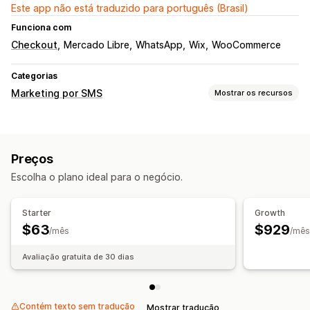
Este app não está traduzido para português (Brasil)
Funciona com
Checkout
Mercado Libre
WhatsApp
Wix
WooCommerce
Categorias
Marketing por SMS
Mostrar os recursos
Gerenciamento de campanhas
Mensagens personalizadas
Mensagens agendadas
Preços
Modelos
Mensagens bidirecionais
Métricas de conversão
Escolha o plano ideal para o negócio.
Automação do fluxo de trabalho
Mensagens de aniversário
Códigos de desconto
Starter
Growth
Solicitações de feedback
Acompanhamento de pedido
$63
$929
/mês
/mês
Avaliação gratuita de 30 dias
Contém texto sem tradução
Mostrar tradução