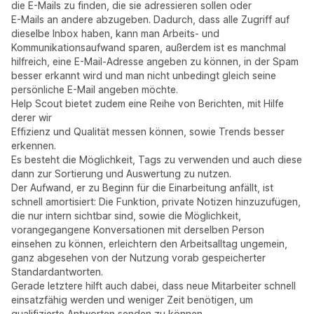
die E-Mails zu finden, die sie adressieren sollen oder
E-Mails an andere abzugeben. Dadurch, dass alle Zugriff auf
dieselbe Inbox haben, kann man Arbeits- und
Kommunikationsaufwand sparen, außerdem ist es manchmal
hilfreich, eine E-Mail-Adresse angeben zu können, in der Spam
besser erkannt wird und man nicht unbedingt gleich seine
persönliche E-Mail angeben möchte.
Help Scout bietet zudem eine Reihe von Berichten, mit Hilfe
derer wir
Effizienz und Qualität messen können, sowie Trends besser
erkennen.
Es besteht die Möglichkeit, Tags zu verwenden und auch diese
dann zur Sortierung und Auswertung zu nutzen.
Der Aufwand, er zu Beginn für die Einarbeitung anfällt, ist
schnell amortisiert: Die Funktion, private Notizen hinzuzufügen,
die nur intern sichtbar sind, sowie die Möglichkeit,
vorangegangene Konversationen mit derselben Person
einsehen zu können, erleichtern den Arbeitsalltag ungemein,
ganz abgesehen von der Nutzung vorab gespeicherter
Standardantworten.
Gerade letztere hilft auch dabei, dass neue Mitarbeiter schnell
einsatzfähig werden und weniger Zeit benötigen, um
qualifizierte Antworten senden zu können.