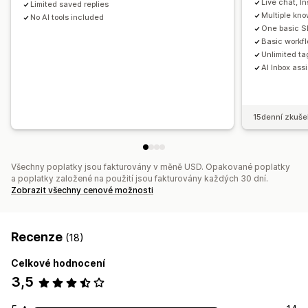
Live chat, 
Limited saved replies
Multiple kn
No AI tools included
One basic S
Basic workf
Unlimited ta
AI Inbox ass
15denní zkuše
Všechny poplatky jsou fakturovány v měně USD. Opakované poplatky
a poplatky založené na použití jsou fakturovány každých 30 dní.
Zobrazit všechny cenové možnosti
Recenze
(18)
Celkové hodnocení
3,5