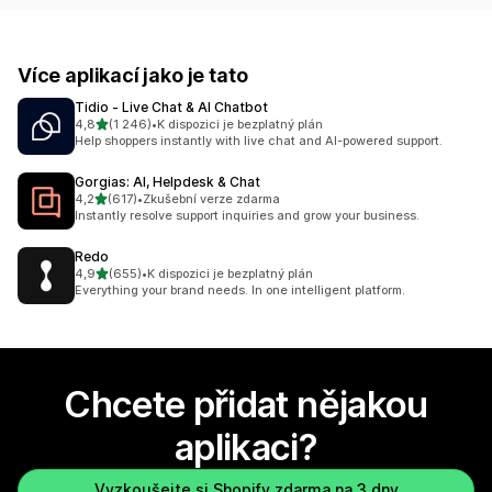
Více aplikací jako je tato
Tidio ‑ Live Chat & AI Chatbot
z 5 hvězd
4,8
(1 246)
•
K dispozici je bezplatný plán
Celkový počet recenzí: 1246
Help shoppers instantly with live chat and AI-powered support.
Gorgias: AI, Helpdesk & Chat
z 5 hvězd
4,2
(617)
•
Zkušební verze zdarma
Celkový počet recenzí: 617
Instantly resolve support inquiries and grow your business.
Redo
z 5 hvězd
4,9
(655)
•
K dispozici je bezplatný plán
Celkový počet recenzí: 655
Everything your brand needs. In one intelligent platform.
Chcete přidat nějakou
aplikaci?
Vyzkoušejte si Shopify zdarma na 3 dny