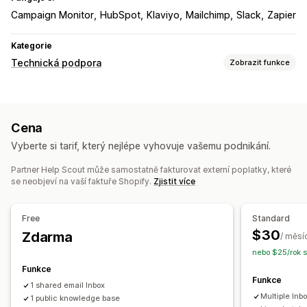
Campaign Monitor
HubSpot
Klaviyo
Mailchimp
Slack
Zapier
Kategorie
Technická podpora
Zobrazit funkce
Kanály
E-mail
Živý chat
Chatovací bot
Sociální sítě
Cena
Samoobslužné
Centrum nápovědy
Nejčastější dotazy
Vyberte si tarif, který nejlépe vyhovuje vašemu podnikání.
Automatizace pracovního postupu
Partner Help Scout může samostatně fakturovat externí poplatky, které
Automatické odpovídání
Šablony odpovědí
se neobjeví na vaší faktuře Shopify.
Zjistit více
Odpovědi pomocí AI
Souhrny pomocí AI
Prodej vstupenek
Sjednocená schránka
Automatické přiřazení
Free
Standard
Spouštěče založené na pravidlech
Označování štítky
$30
Zdarma
/ měsí
Detekce spamu
Sledování objednávek
nebo $25/rok 
Notifikace pro zákazníky
Průzkumy zpětné vazby
Funkce
Více obchodů
Analytika
Výkazy
Funkce
1 shared email Inbox
Multiple Inb
1 public knowledge base