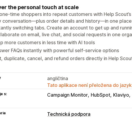
ver the personal touch at scale
one-time shoppers into repeat customers with Help Scout’s
 conversation—plus order details and history—in one place
antly switching tabs. Create an account to get up and runnin
laborate on email, live chat, and social requests in one org
p more customers in less time with AI tools
wer FAQs instantly with powerful self-service options
t, duplicate, cancel, and refund orders directly in Help Scou
y
angličtina
Tato aplikace není přeložena do jazyk
e s:
Campaign Monitor
HubSpot
Klaviyo
rie
Technická podpora
Kanály