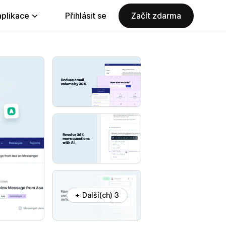
aplikace
Přihlásit se
Začít zdarma
+ Další(ch) 3