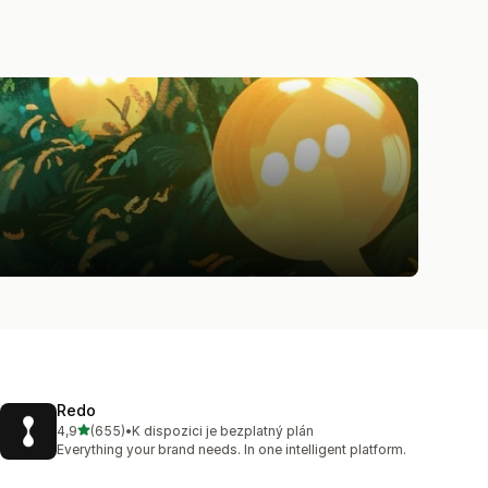
Redo
z 5 hvězd
4,9
(655)
•
K dispozici je bezplatný plán
Celkový počet recenzí: 655
Everything your brand needs. In one intelligent platform.