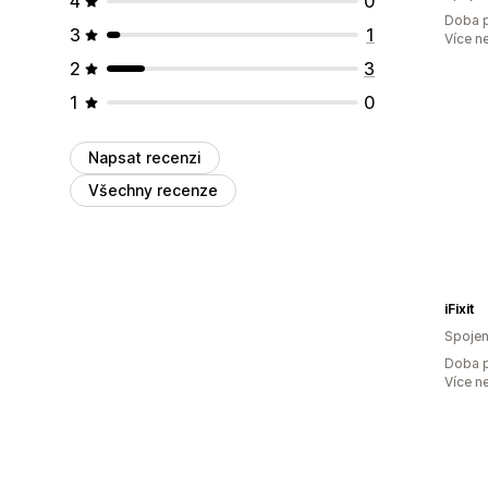
4
0
Doba p
3
1
Více n
2
3
1
0
Napsat recenzi
Všechny recenze
iFixit
Spojen
Doba p
Více n