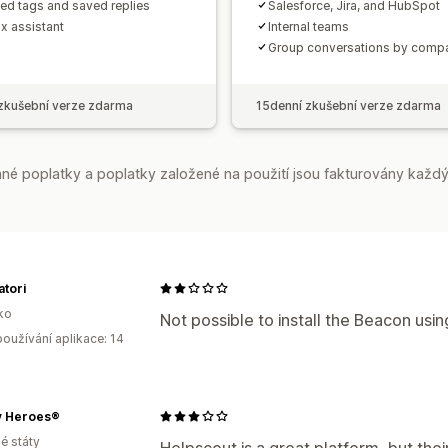
ted tags and saved replies
Salesforce, Jira, and HubSpot
ox assistant
Internal teams
Group conversations by comp
zkušební verze zdarma
15denní zkušební verze zdarma
é poplatky a poplatky založené na použití jsou fakturovány každý
tori
ko
Not possible to install the Beacon usin
oužívání aplikace: 14
y Heroes®
é státy
Helpscout is a great platform, but thei