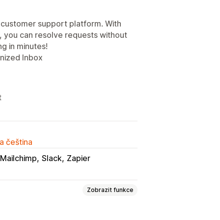
 customer support platform. With
, you can resolve requests without
g in minutes!
anized Inbox
t
a čeština
Mailchimp
Slack
Zapier
Zobrazit funkce