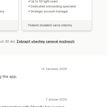
Up to 50 light users
Dedicated onboarding specialist
any
Strategic account manager
15denní zkušební verze zdarma
ch 30 dní.
Zobrazit všechny cenové možnosti
15. červenec 2026
g the app.
7. březen 2024
r integration with Shopify has a ways