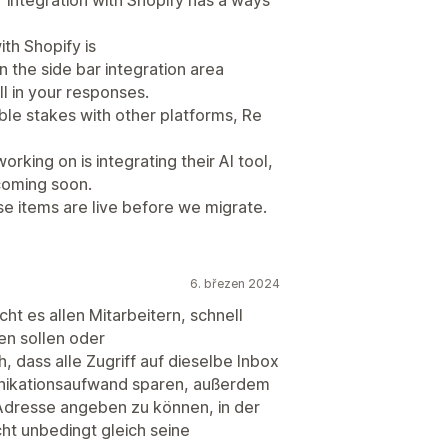
ith Shopify is
 the side bar integration area
ell in your responses.
ble stakes with other platforms, Re
rking on is integrating their AI tool,
 coming soon.
se items are live before we migrate.
6. březen 2024
t es allen Mitarbeitern, schnell
ren sollen oder
 dass alle Zugriff auf dieselbe Inbox
nikationsaufwand sparen, außerdem
l-Adresse angeben zu können, in der
ht unbedingt gleich seine