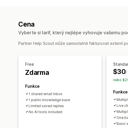
Cena
Vyberte si tarif, který nejlépe vyhovuje vašemu po
Partner Help Scout může samostatně fakturovat externí pop
Free
Standa
$30
Zdarma
/
nebo $25
Funkce
Funkce
1 shared email Inbox
Multip
1 public knowledge base
Live c
Limited saved replies
Multip
No AI tools included
One ba
Basic 