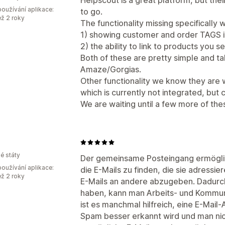
oužívání aplikace:
to go.
ež 2 roky
The functionality missing specifically w
1) showing customer and order TAGS in
2) the ability to link to products you s
Both of these are pretty simple and ta
Amaze/Gorgias.
Other functionality we know they are wo
which is currently not integrated, but
We are waiting until a few more of the
é státy
Der gemeinsame Posteingang ermöglich
oužívání aplikace:
die E-Mails zu finden, die sie adressie
ež 2 roky
E-Mails an andere abzugeben. Dadurch,
haben, kann man Arbeits- und Kommu
ist es manchmal hilfreich, eine E-Mai
Spam besser erkannt wird und man nic