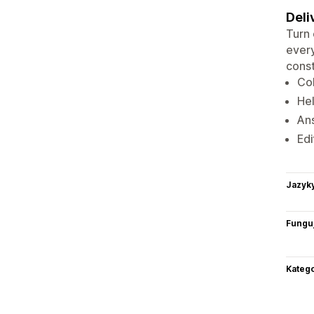
Deli
Turn 
every
const
Col
Hel
Ans
Edi
Jazyk
Funguj
Katego