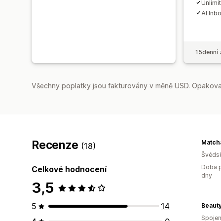
Unlimi
AI Inb
15denní 
Všechny poplatky jsou fakturovány v měně USD. Opakovan
Recenze
Matcha
(18)
Švéds
Doba p
Celkové hodnocení
dny
3,5
5
14
Beaut
Spojen