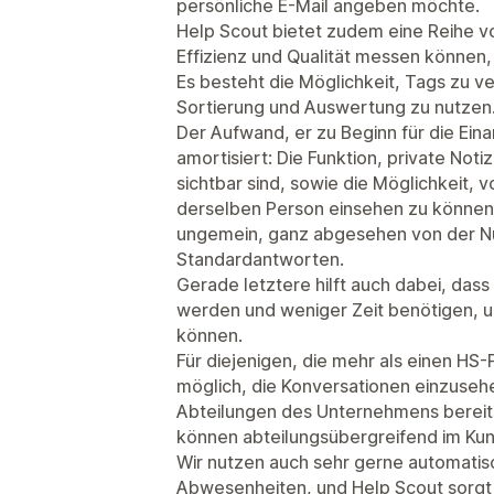
persönliche E-Mail angeben möchte.
Help Scout bietet zudem eine Reihe von
Effizienz und Qualität messen können
Es besteht die Möglichkeit, Tags zu 
Sortierung und Auswertung zu nutzen
Der Aufwand, er zu Beginn für die Einar
amortisiert: Die Funktion, private Noti
sichtbar sind, sowie die Möglichkeit,
derselben Person einsehen zu können, 
ungemein, ganz abgesehen von der N
Standardantworten.
Gerade letztere hilft auch dabei, dass
werden und weniger Zeit benötigen, u
können.
Für diejenigen, die mehr als einen HS
möglich, die Konversationen einzusehe
Abteilungen des Unternehmens bereit
können abteilungsübergreifend im Kun
Wir nutzen auch sehr gerne automatisc
Abwesenheiten, und Help Scout sorgt d