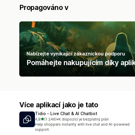
Propagováno v
Nabízejte vynikající zákaznickou podporu
Pomáhejte nakupujícím díky aplik
Více aplikací jako je tato
Tidio ‑ Live Chat & AI Chatbot
z 5 hvězd
4,8
(1 246)
•
K dispozici je bezplatný plán
Celkový počet recenzí: 1246
Help shoppers instantly with live chat and AI-powered
support.