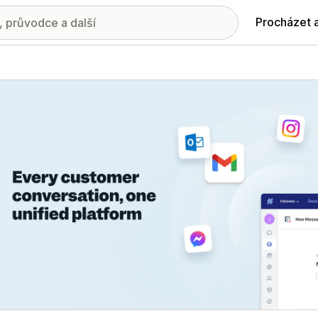
Procházet 
ie propagovaných obrázků