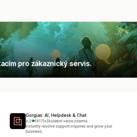
acím pro zákaznický servis.
Gorgias: AI, Helpdesk & Chat
z 5 hvězd
4,2
(617)
•
Zkušební verze zdarma
Celkový počet recenzí: 617
Instantly resolve support inquiries and grow your
business.