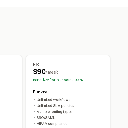
ální sítě
Samoobslužné
y
povědí
Odpovědi pomocí AI
Sjednocená schránka
ožené na pravidlech
ledování objednávek
pětné vazby
Více obchodů
Pro
$90
/ měsíc
nebo $75/rok s úsporou 93 %
Funkce
Unlimited workflows
Unlimited SLA policies
Multiple routing types
SSO/SAML
HIPAA compliance