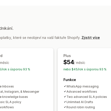
E-mail
Živý chat
Chatovací bot
Soci
Centrum nápovědy
Nejčastější dotaz
Automatizace pracovního postupu
Automatické odpovídání
Šablony od
dnikání.
Souhrny pomocí AI
Prodej vstupenek
latky, které se neobjeví na vaší faktuře Shopify.
Zjistit více
Automatické přiřazení
Spouštěče zal
Označování štítky
Detekce spamu
S
Notifikace pro zákazníky
Průzkumy z
rd
Plus
Analytika
Výkazy
$54
 měsíc
/ měsíc
/rok s úsporou 93 %
nebo $45/rok s úsporou 93 %
Funkce
le Inboxes
WhatsApp messaging
hat, Instagram, & Messenger
Advanced workflows
le knowledge bases
Two advanced SLA policies
sic SLA policy
Unlimited AI Drafts
workflows
Round robin routing