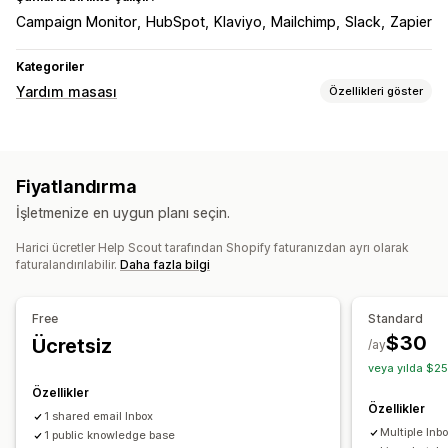
Campaign Monitor
HubSpot
Klaviyo
Mailchimp
Slack
Zapier
Kategoriler
Yardım masası
Özellikleri göster
Kanallar
E-posta
Canlı sohbet
Sohbet botu
Sosyal medya
Fiyatlandırma
Self servis
Yardım merkezi
SSS
İşletmenize en uygun planı seçin.
İş akışı otomasyonu
Harici ücretler Help Scout tarafından Shopify faturanızdan ayrı olarak
Otomatik yanıt
Yanıt şablonları
Yapay zeka yanıtları
faturalandırılabilir.
Daha fazla bilgi
Yapay zeka özetleri
Bilet işlemleri
Birleşik gelen kutusu
Otomatik atama
Kural tabanı tetikleyiciler
Etiketleme
Free
Standard
Spam algılama
Sipariş takibi
Müşteri bildirimleri
$30
Ücretsiz
/ay
Geri bildirim anketleri
Çoklu mağaza
Analizler
Raporlar
veya yılda $25
Özellikler
Özellikler
1 shared email Inbox
Multiple Inb
1 public knowledge base