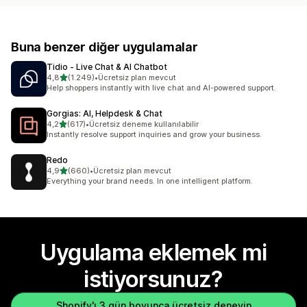
Buna benzer diğer uygulamalar
Tidio ‑ Live Chat & AI Chatbot
5 yıldız üzerinden
4,8
(1.249)
•
Ücretsiz plan mevcut
toplam 1249 değerlendirme
Help shoppers instantly with live chat and AI-powered support.
Gorgias: AI, Helpdesk & Chat
5 yıldız üzerinden
4,2
(617)
•
Ücretsiz deneme kullanılabilir
toplam 617 değerlendirme
Instantly resolve support inquiries and grow your business.
Redo
5 yıldız üzerinden
4,9
(660)
•
Ücretsiz plan mevcut
toplam 660 değerlendirme
Everything your brand needs. In one intelligent platform.
Uygulama eklemek mi
istiyorsunuz?
Shopify'ı 3 gün boyunca ücretsiz deneyin