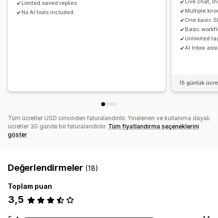
Live chat, 
Limited saved replies
Multiple kn
No AI tools included
One basic S
Basic workf
Unlimited ta
AI Inbox ass
15 günlük ücr
Tüm ücretler USD cinsinden faturalandırılır. Yinelenen ve kullanıma dayalı
ücretler 30 günde bir faturalandırılır.
Tüm fiyatlandırma seçeneklerini
göster
Değerlendirmeler
(18)
Toplam puan
3,5