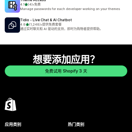
星（满分 5 星）
4.1
(4)
•
免费
总共 4 条评论
Manage passwords for each developer working on your themes
Tidio ‑ Live Chat & AI Chatbot
星（满分 5 星）
4.8
(1,248)
•
提供免费套餐
总共 1248 条评论
通过实时聊天和 AI 驱动的支持，即时为购物者提供帮助。
想要添加应用？
免费试用 Shopify 3 天
应用类别
热门类别