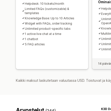
Ominai
Helpdesk: 10 tickets/month
Helpde
Limited FAQs (customizable) &
templates
Everyth
Knowledge Base: Up to 10 Articles
Unlimi
OpenA
Widget with FAQs, order tracking
Knowle
Unlimited product-specific tabs
Multili
1 active live chat at a time
Unlimi
1 chatbot
Unlimi
5 FAQ articles
Unlimi
14 päivä
Kaikki maksut laskutetaan valuutassa USD. Toistuvat ja kä
Arvostelut
K3D D
(244)