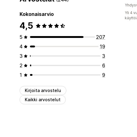
Yhdysv
Yli 4 
Kokonaisarvio
käyttö
4,5
5
207
4
19
3
3
2
6
1
9
Kirjoita arvostelu
Kaikki arvostelut