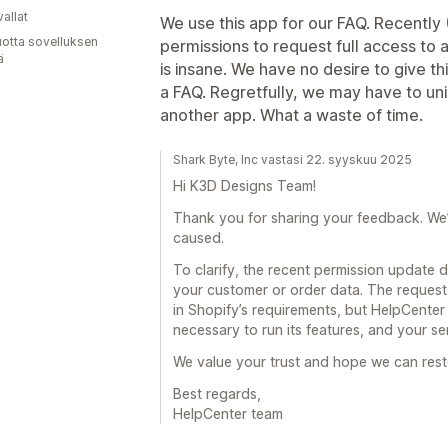
allat
We use this app for our FAQ. Recently 
vuotta sovelluksen
permissions to request full access to 
ä
is insane. We have no desire to give th
a FAQ. Regretfully, we may have to uni
another app. What a waste of time.
Shark Byte, Inc vastasi 22. syyskuu 2025
Hi K3D Designs Team!
Thank you for sharing your feedback. We’re
caused.
To clarify, the recent permission update 
your customer or order data. The reques
in Shopify’s requirements, but HelpCente
necessary to run its features, and your se
We value your trust and hope we can rest
Best regards,
HelpCenter team