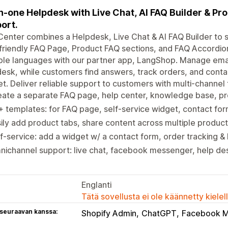
in-one Helpdesk with Live Chat, AI FAQ Builder & Pr
ort.
enter combines a Helpdesk, Live Chat & AI FAQ Builder to 
riendly FAQ Page, Product FAQ sections, and FAQ Accordion
ple languages with our partner app, LangShop. Manage emai
esk, while customers find answers, track orders, and conta
t. Deliver reliable support to customers with multi-channel 
eate a separate FAQ page, help center, knowledge base, 
 templates: for FAQ page, self-service widget, contact for
ily add product tabs, share content across multiple product
f-service: add a widget w/ a contact form, order tracking 
ichannel support: live chat, facebook messenger, help de
Englanti
Tätä sovellusta ei ole käännetty kiele
 seuraavan kanssa:
Shopify Admin
ChatGPT
Facebook 