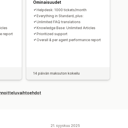
Ominaisuudet
Helpdesk: 1000 tickets/month
Everything in Standard, plus:
Unlimited FAQ translations
icles
Knowledge Base: Unlimited Articles
e report
Prioritized support
Overall & per agent performance report
14 päivän maksuton kokeilu
innoitteluvaihtoehdot
21. syyskuu 2025