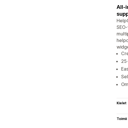
All-
supp
HelpC
SEO-f
multi
helpd
widge
Cr
25+
Eas
Sel
Omn
Kielet
Toimii