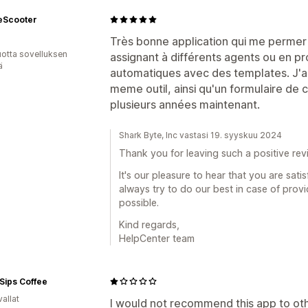
eScooter
Très bonne application qui me permer 
vuotta sovelluksen
assignant à différents agents ou en 
ä
automatiques avec des templates. J'ai
meme outil, ainsi qu'un formulaire de co
plusieurs années maintenant.
Shark Byte, Inc vastasi 19. syyskuu 2024
Thank you for leaving such a positive rev
It's our pleasure to hear that you are sat
always try to do our best in case of prov
possible.
Kind regards,
HelpCenter team
Sips Coffee
allat
I would not recommend this app to ot