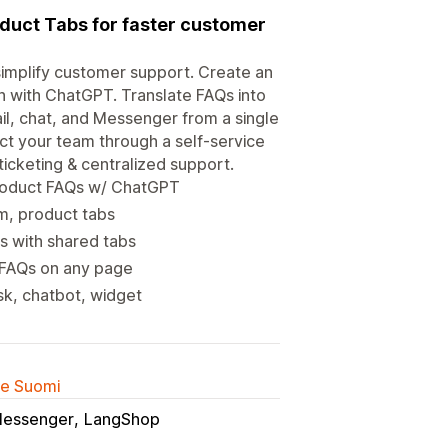
oduct Tabs for faster customer
simplify customer support. Create an
 with ChatGPT. Translate FAQs into
l, chat, and Messenger from a single
ct your team through a self-service
ticketing & centralized support.
product FAQs w/ ChatGPT
m, product tabs
s with shared tabs
& FAQs on any page
sk, chatbot, widget
lle Suomi
Messenger
LangShop