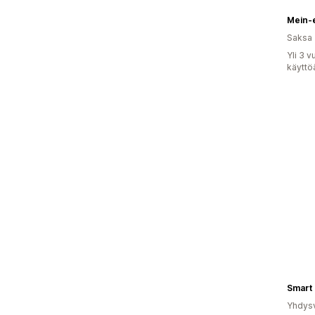
Mein-
Saksa
Yli 3 
käyttö
Smart 
Yhdysv