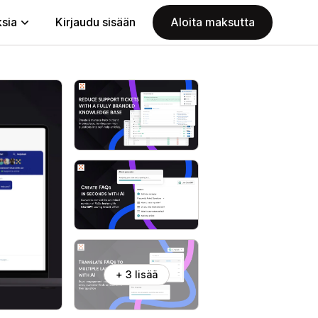
ksia
Kirjaudu sisään
Aloita maksutta
+ 3 lisää