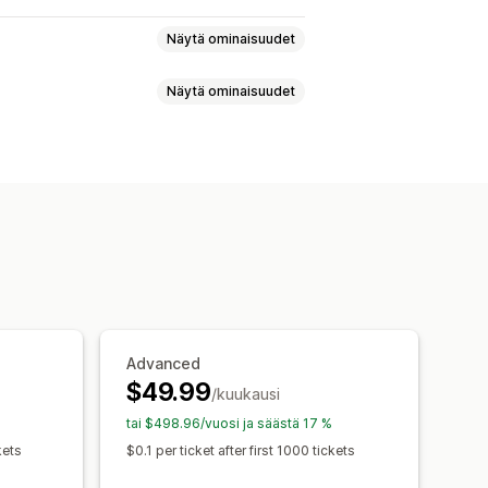
Näytä ominaisuudet
Näytä ominaisuudet
elp Center
Yhteydenotto­lomake
ostikeskustelut
Some
iakaspalvelijoiden analytiikka
ukset
Tekoäly-yhteenvedot
et-kansio
ohjaiset käynnistimet
Eskalaatio
staukset
Tilauspäivitykset
t
Monikielisyys
Analytiikka
Advanced
$49.99
/kuukausi
at
Tervetuloviestit
tai $498.96/vuosi ja säästä 17 %
elujen kohdistaminen
kets
$0.1 per ticket after first 1000 tickets
an avatar