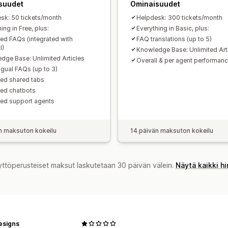
suudet
Ominaisuudet
sk: 50 tickets/month
Helpdesk: 300 tickets/month
ing in Free, plus:
Everything in Basic, plus:
ted FAQs (integrated with
FAQ translations (up to 5)
I)
Knowledge Base: Unlimited Art
dge Base: Unlimited Articles
Overall & per agent performanc
ngual FAQs (up to 3)
ted shared tabs
ted chatbots
ted support agents
n maksuton kokeilu
14 päivän maksuton kokeilu
yttöperusteiset maksut laskutetaan 30 päivän välein.
Näytä kaikki h
esigns