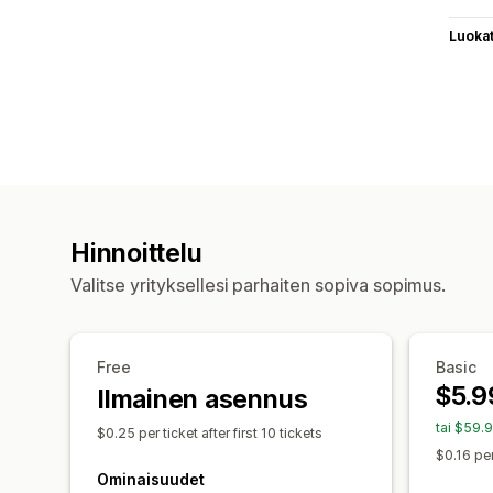
Luoka
Hinnoittelu
Valitse yrityksellesi parhaiten sopiva sopimus.
Free
Basic
$5.9
Ilmainen asennus
tai $59.
$0.25 per ticket after first 10 tickets
$0.16 per
Ominaisuudet