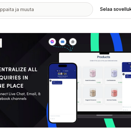
Selaa sovellu
elykuvagalleria