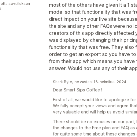
vuotta sovelluksen
most of the others have given it a 1 st
ä
model so that functionality that was f
direct impact on your live site becau
the site and any other FAQs were no lo
creators of this app directly affected y
was displayed by changing their pricin
functionality that was free. They also
order to get an export so you have to
from their app which means you have t
answer. Would not use any of their apps
Shark Byte, Inc vastasi 16. helmikuu 2024
Dear Smart Sips Coffee !
First of all, we would like to apologize fo
We fully accept your views and agree that
very valuable and will help us avoid similar
There should be no excuses on our part, b
the changes to the Free plan and FAQ as 
for quite some time about these changes 