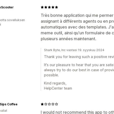
eScooter
Très bonne application qui me permer 
vuotta sovelluksen
assignant à différents agents ou en 
ä
automatiques avec des templates. J'ai
meme outil, ainsi qu'un formulaire de co
plusieurs années maintenant.
Shark Byte, Inc vastasi 19. syyskuu 2024
Thank you for leaving such a positive rev
It's our pleasure to hear that you are sat
always try to do our best in case of prov
possible.
Kind regards,
HelpCenter team
Sips Coffee
allat
I would not recommend this app to ot