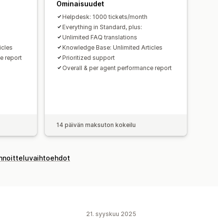
Ominaisuudet
Helpdesk: 1000 tickets/month
Everything in Standard, plus:
Unlimited FAQ translations
icles
Knowledge Base: Unlimited Articles
e report
Prioritized support
Overall & per agent performance report
14 päivän maksuton kokeilu
innoitteluvaihtoehdot
21. syyskuu 2025