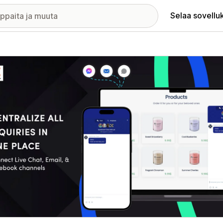
Selaa sovellu
elykuvagalleria