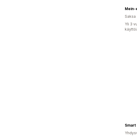
Mein-
Saksa
Yli 3 
käyttö
Smart 
Yhdysv