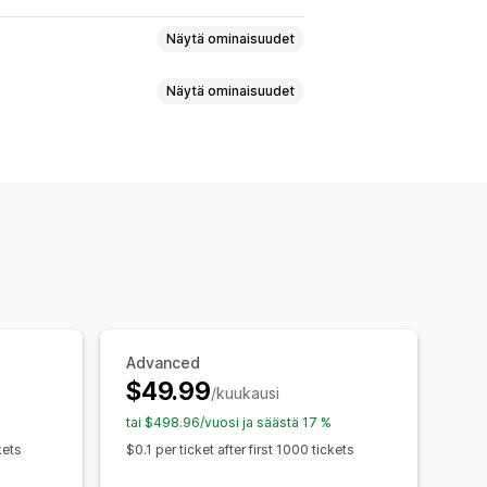
Näytä ominaisuudet
Näytä ominaisuudet
elp Center
Yhteydenotto­lomake
ostikeskustelut
Some
iakaspalvelijoiden analytiikka
ukset
Tekoäly-yhteenvedot
et-kansio
ohjaiset käynnistimet
Eskalaatio
staukset
Tilauspäivitykset
t
Monikielisyys
Analytiikka
Advanced
$49.99
/kuukausi
at
Tervetuloviestit
tai $498.96/vuosi ja säästä 17 %
elujen kohdistaminen
kets
$0.1 per ticket after first 1000 tickets
an avatar