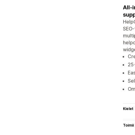
All-
supp
HelpC
SEO-f
multi
helpd
widge
Cr
25+
Eas
Sel
Omn
Kielet
Toimii