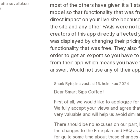
vuotta sovelluksen
most of the others have given it a 1 st
ä
model so that functionality that was f
direct impact on your live site becau
the site and any other FAQs were no lo
creators of this app directly affected y
was displayed by changing their pricin
functionality that was free. They also
order to get an export so you have to
from their app which means you have t
answer. Would not use any of their apps
Shark Byte, Inc vastasi 16. helmikuu 2024
Dear Smart Sips Coffee !
First of all, we would like to apologize fo
We fully accept your views and agree that
very valuable and will help us avoid similar
There should be no excuses on our part, b
the changes to the Free plan and FAQ as 
for quite some time about these changes 