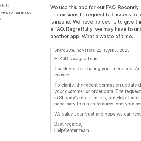
allat
We use this app for our FAQ. Recently 
vuotta sovelluksen
permissions to request full access to 
ä
is insane. We have no desire to give th
a FAQ. Regretfully, we may have to uni
another app. What a waste of time.
Shark Byte, Inc vastasi 22. syyskuu 2025
Hi K3D Designs Team!
Thank you for sharing your feedback. We’re
caused.
To clarify, the recent permission update 
your customer or order data. The reques
in Shopify’s requirements, but HelpCente
necessary to run its features, and your se
We value your trust and hope we can rest
Best regards,
HelpCenter team