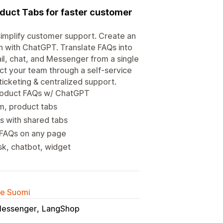
oduct Tabs for faster customer
simplify customer support. Create an
 with ChatGPT. Translate FAQs into
l, chat, and Messenger from a single
ct your team through a self-service
ticketing & centralized support.
product FAQs w/ ChatGPT
m, product tabs
s with shared tabs
& FAQs on any page
sk, chatbot, widget
lle Suomi
Messenger
LangShop