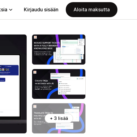
ksia
Kirjaudu sisään
Aloita maksutta
+ 3 lisää