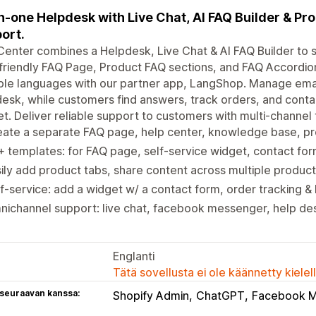
in-one Helpdesk with Live Chat, AI FAQ Builder & Pr
ort.
enter combines a Helpdesk, Live Chat & AI FAQ Builder to 
riendly FAQ Page, Product FAQ sections, and FAQ Accordion
ple languages with our partner app, LangShop. Manage emai
esk, while customers find answers, track orders, and conta
t. Deliver reliable support to customers with multi-channel 
eate a separate FAQ page, help center, knowledge base, 
 templates: for FAQ page, self-service widget, contact for
ily add product tabs, share content across multiple product
f-service: add a widget w/ a contact form, order tracking 
ichannel support: live chat, facebook messenger, help de
Englanti
Tätä sovellusta ei ole käännetty kiele
 seuraavan kanssa:
Shopify Admin
ChatGPT
Facebook 