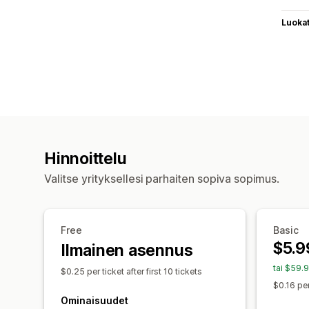
Luoka
Hinnoittelu
Valitse yrityksellesi parhaiten sopiva sopimus.
Free
Basic
$5.9
Ilmainen asennus
tai $59.
$0.25 per ticket after first 10 tickets
$0.16 per
Ominaisuudet