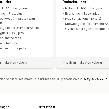
suudet
Ominaisuudet
sk: 50 tickets/month
Helpdesk: 300 tickets/month
ing in Free, plus:
Everything in Basic, plus:
ted FAQs (integrated with
FAQ translations (up to 5)
I)
Knowledge Base: Unlimited Art
dge Base: Unlimited Articles
Overall & per agent performanc
ngual FAQs (up to 3)
ted shared tabs
ted chatbots
ted support agents
n maksuton kokeilu
14 päivän maksuton kokeilu
yttöperusteiset maksut laskutetaan 30 päivän välein.
Näytä kaikki h
esigns