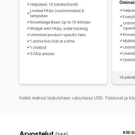
Ominai
Helpdesk: 10 tickets/month
Helpde
Limited FAQs (customizable) &
templates
Everyth
Knowledge Base: Up to 10 Articles
Unlimi
OpenA
Widget with FAQs, order tracking
Knowle
Unlimited product-specific tabs
Multili
1 active live chat at a time
Unlimi
1 chatbot
Unlimi
5 FAQ articles
Unlimi
14 päivä
Kaikki maksut laskutetaan valuutassa USD. Toistuvat ja kä
Arvostelut
K3D D
(244)