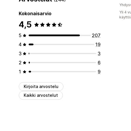
Yhdysv
Yli 4 
Kokonaisarvio
käyttö
4,5
5
207
4
19
3
3
2
6
1
9
Kirjoita arvostelu
Kaikki arvostelut