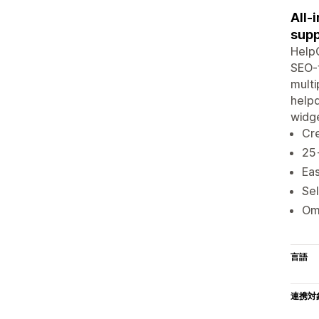
All-
supp
HelpC
SEO-f
multi
helpd
widge
Cr
25+
Eas
Sel
Omn
言語
連携対