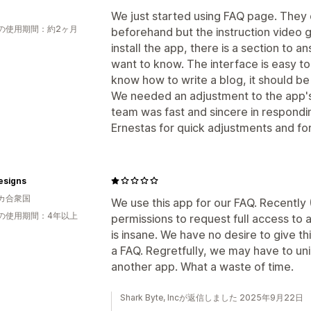
We just started using FAQ page. They
の使用期間：約2ヶ月
beforehand but the instruction video 
install the app, there is a section to 
want to know. The interface is easy t
know how to write a blog, it should be
We needed an adjustment to the app's
team was fast and sincere in respondi
Ernestas for quick adjustments and for
esigns
カ合衆国
We use this app for our FAQ. Recently 
の使用期間：4年以上
permissions to request full access to 
is insane. We have no desire to give th
a FAQ. Regretfully, we may have to uni
another app. What a waste of time.
Shark Byte, Incが返信しました 2025年9月22日