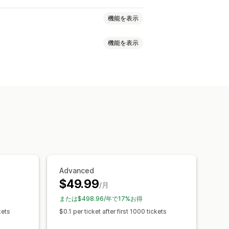
機能を表示
機能を表示
ト
ヘルプセンター
ールチャット
SNS
分析
顧客インサイト
発行
統合型インボックス
エスカレーション
注文追跡
注文の更新
トランスクリプトの送信
業時間
ウェルカムメッセージ
Advanced
割り当て
チャットフロー
$49.99
/月
または$498.96/年で17%お得
kets
$0.1 per ticket after first 1000 tickets