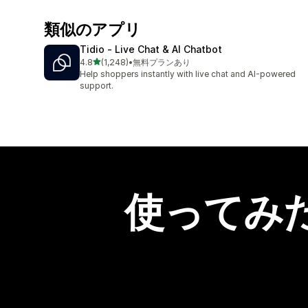
類似のアプリ
Tidio ‑ Live Chat & AI Chatbot
5つ星中
4.8
(1,248)
•
無料プランあり
合計レビュー数：1248件
Help shoppers instantly with live chat and AI-powered
support.
使ってみ