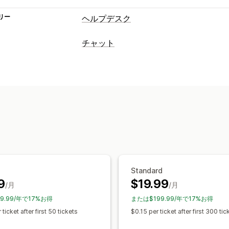
リー
ヘルプデスク
チャネル
チャット
メール
ライブチャット
チャットボッ
リアルタイムメッセージ
お問い合わせフォーム
よくある質問
AIチャットボット
ライブチャット
メ
ワークフローのオートメーション
ファイルのアップロード
エージェント
自動返信
AI応答
AIサマリー
チケット
自動応答
自動割り当て
ルールベースのトリガー
よくある質問
あいさつ
クイック返信
お客様への通知
複数言語
分析
カスタマイズ
色とフォント
チャットウィンドウ
営
Standard
チャットボタン
タグ付け
チャットの
9
$19.99
/月
/月
エージェントのアバター
9.99/年で17%お得
または$199.99/年で17%お得
 ticket after first 50 tickets
$0.15 per ticket after first 300 tic