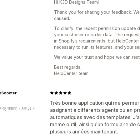
Hi K3D Designs Team!
Thank you for sharing your feedback. We’re
caused.
To clarify, the recent permission update 
your customer or order data. The reques
in Shopify’s requirements, but HelpCente
necessary to run its features, and your se
We value your trust and hope we can rest
Best regards,
HelpCenter team
eScooter
Très bonne application qui me permer 
の使用期間：3年以上
assignant à différents agents ou en 
automatiques avec des templates. J'ai
meme outil, ainsi qu'un formulaire de co
plusieurs années maintenant.