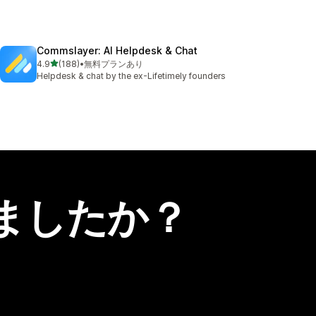
Commslayer: AI Helpdesk & Chat
5つ星中
4.9
(188)
•
無料プランあり
合計レビュー数：188件
Helpdesk & chat by the ex-Lifetimely founders
ましたか？