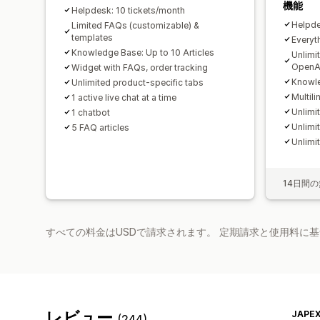
機能
Helpdesk: 10 tickets/month
Helpde
Limited FAQs (customizable) &
templates
Everyth
Knowledge Base: Up to 10 Articles
Unlimi
OpenA
Widget with FAQs, order tracking
Knowle
Unlimited product-specific tabs
Multili
1 active live chat at a time
Unlimi
1 chatbot
Unlimi
5 FAQ articles
Unlimi
14日間
すべての料金はUSDで請求されます。 定期請求と使用料に
レビュー
JAPEX
(244)