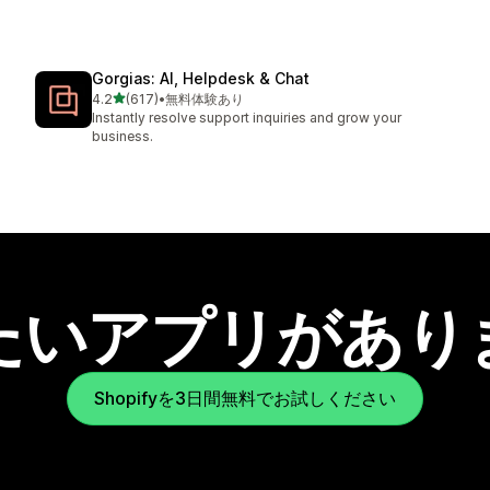
Gorgias: AI, Helpdesk & Chat
5つ星中
4.2
(617)
•
無料体験あり
合計レビュー数：617件
Instantly resolve support inquiries and grow your
business.
たいアプリがあり
Shopifyを3日間無料でお試しください