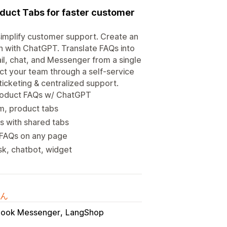
oduct Tabs for faster customer
simplify customer support. Create an
 with ChatGPT. Translate FAQs into
l, chat, and Messenger from a single
ct your team through a self-service
ticketing & centralized support.
product FAQs w/ ChatGPT
m, product tabs
s with shared tabs
& FAQs on any page
sk, chatbot, widget
ん
ook Messenger
LangShop