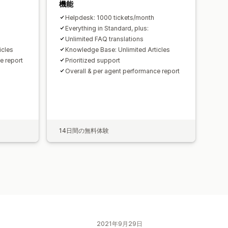
機能
Helpdesk: 1000 tickets/month
Everything in Standard, plus:
Unlimited FAQ translations
icles
Knowledge Base: Unlimited Articles
e report
Prioritized support
Overall & per agent performance report
14日間の無料体験
2021年9月29日