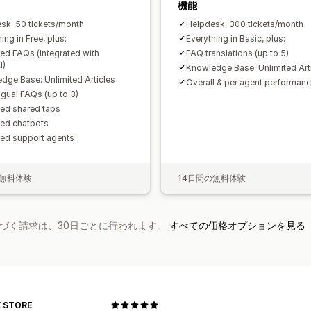
機能
sk: 50 tickets/month
Helpdesk: 300 tickets/month
ing in Free, plus:
Everything in Basic, plus:
ted FAQs (integrated with
FAQ translations (up to 5)
I)
Knowledge Base: Unlimited Art
dge Base: Unlimited Articles
Overall & per agent performanc
ngual FAQs (up to 3)
ted shared tabs
ted chatbots
ted support agents
の無料体験
14日間の無料体験
基づく請求は、30日ごとに行われます。
すべての価格オプションを見る
 STORE