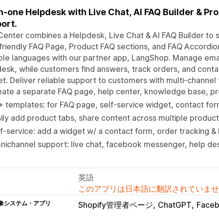
in-one Helpdesk with Live Chat, AI FAQ Builder & Pr
ort.
enter combines a Helpdesk, Live Chat & AI FAQ Builder to 
riendly FAQ Page, Product FAQ sections, and FAQ Accordion
ple languages with our partner app, LangShop. Manage emai
esk, while customers find answers, track orders, and conta
t. Deliver reliable support to customers with multi-channel 
eate a separate FAQ page, help center, knowledge base, 
 templates: for FAQ page, self-service widget, contact for
ily add product tabs, share content across multiple product
f-service: add a widget w/ a contact form, order tracking 
ichannel support: live chat, facebook messenger, help de
英語
このアプリは日本語に翻訳されていませ
象システム・アプリ
Shopify管理者ページ
ChatGPT
Faceb