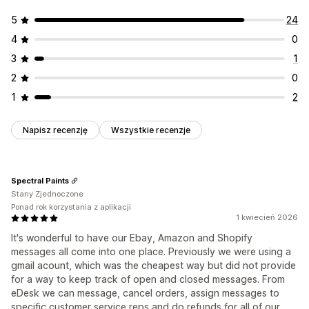
5
24
4
0
3
1
2
0
1
2
Napisz recenzję
Wszystkie recenzje
Spectral Paints
Stany Zjednoczone
Ponad rok korzystania z aplikacji
1 kwiecień 2026
It's wonderful to have our Ebay, Amazon and Shopify
messages all come into one place. Previously we were using a
gmail acount, which was the cheapest way but did not provide
for a way to keep track of open and closed messages. From
eDesk we can message, cancel orders, assign messages to
specific customer service reps and do refunds for all of our