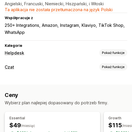
Angielski, Francuski, Niemiecki, Hiszpański, i Włoski
Ta aplikacja nie została przetłumaczona na język Polski
Współpracuje z
250+ Integrations
Amazon
Instagram
Klaviyo
TikTok Shop
WhatsApp
Kategorie
Helpdesk
Pokaż funkcje
Kanały
Czat
Pokaż funkcje
E-mail
SMS
Czat na żywo
Chatbot
Telefon
Wiadomości w czasie rzeczywistym
Media społecznościowe
Samoobsługa
Centrum pomocy
Chatboty AI
Czat na żywo
Czat e-mailowy
Formularz kontaktowy
Często zadawane pytania
Ceny
Obsługa połączeń głosowych
Rozmowy wideo
Automatyzacja workflow
Wybierz plan najlepiej dopasowany do potrzeb firmy.
Media społecznościowe
Przesyłanie pliku
Wielojęzyczne
Automatyczne odpowiedzi
Szablony odpowiedzi
Tłumaczenie w czasie rzeczywistym
Analiza agentów
Odpowiedzi oparte na sztucznej inteligencji
Essential
Growth
Informacje o klientach
Podsumowania oparte na sztucznej inteligencji
$49
$115
/miesiąc
/mies
Automatyczne odpowiedzi
Biletowanie
Ujednolicona skrzynka odbiorcza