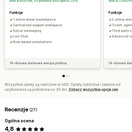
albo $468/rok, co pozwala oszczędzić 20%
albo $1,068/r
Rabaty
Często zadawane pytania
Automatyczne przypisywanie
Funkcje
Funkcje
Rekomendacje produktów
Szybkie odpowiedzi
Wyzwalacze oparte na regułach
Eskalacje
Oznaczanie
1 online store/ marketplace
5 online sto
Prośby o recenzje
Alerty dotyczące wysyłki
Wykrywanie spamu
Śledzenie zamówień
Centralized support workspace
Ticket, age
Aktualizacje zamówienia
Ankiety
Wyślij transkrypcję
Powiadomienia klientów
Ankiety z informacją zwrotną
Social messaging
Third party 
Live Chat
Advanced re
Wielojęzyczne
Wiele sklepów
Analizy
Raporty
Dostosowanie
Rule-based automations
Kolor i czcionka
Emotikony i naklejki
Okno czatu
Godziny pracy
Wiadomości powitalne
Przyciski czatu
Oznaczanie
Przypisanie czatu
Przepływ czatu
14-dniowa darmowa wersja próbna
14-dniowa da
Awatar agenta
Wszystkie opłaty są naliczane w USD. Opłaty cykliczne i zależne od
użytkowania są pobierane co 30 dni.
Zobacz wszystkie opcje cen
Recenzje
(27)
Ogólna ocena
4,8