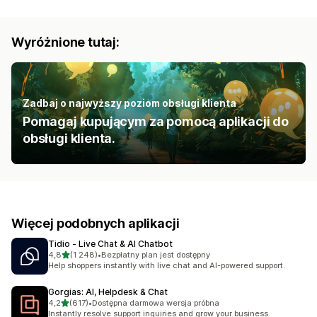
Wyróżnione tutaj:
Zadbaj o najwyższy poziom obsługi klienta
Pomagaj kupującym za pomocą aplikacji do
obsługi klienta.
Więcej podobnych aplikacji
Tidio ‑ Live Chat & AI Chatbot
na 5 gwiazdek
4,8
(1 248)
•
Bezpłatny plan jest dostępny
Łączna liczba recenzji: 1248
Help shoppers instantly with live chat and AI-powered support.
Gorgias: AI, Helpdesk & Chat
na 5 gwiazdek
4,2
(617)
•
Dostępna darmowa wersja próbna
Łączna liczba recenzji: 617
Instantly resolve support inquiries and grow your business.