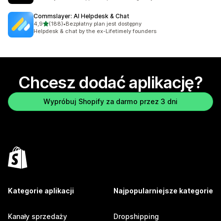
Commslayer: AI Helpdesk & Chat
na 5 gwiazdek
4,9
(188)
•
Bezpłatny plan jest dostępny
Łączna liczba recenzji: 188
Helpdesk & chat by the ex-Lifetimely founders
Chcesz dodać aplikację?
Wypróbuj Shopify za darmo przez 3 dni
Kategorie aplikacji
Najpopularniejsze kategorie
Kanały sprzedaży
Dropshipping