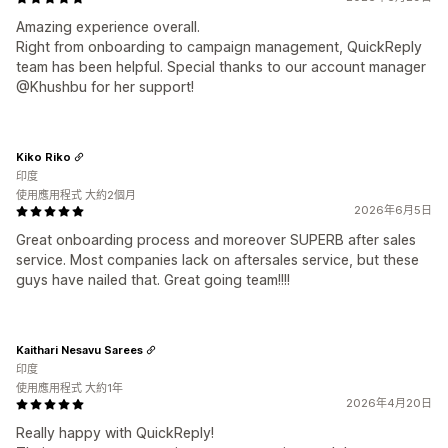
Amazing experience overall.
Right from onboarding to campaign management, QuickReply
team has been helpful. Special thanks to our account manager
@Khushbu for her support!
Kiko Riko
印度
使用應用程式 大約2個月
2026年6月5日
Great onboarding process and moreover SUPERB after sales
service. Most companies lack on aftersales service, but these
guys have nailed that. Great going team!!!!
Kaithari Nesavu Sarees
印度
使用應用程式 大約1年
2026年4月20日
Really happy with QuickReply!