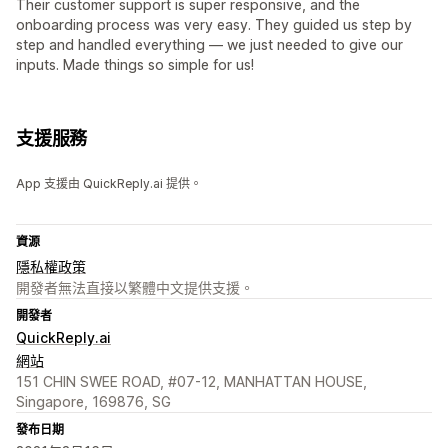
Their customer support is super responsive, and the
onboarding process was very easy. They guided us step by
step and handled everything — we just needed to give our
inputs. Made things so simple for us!
支援服務
App 支援由 QuickReply.ai 提供。
資源
隱私權政策
開發者無法直接以繁體中文提供支援。
開發者
QuickReply.ai
網站
151 CHIN SWEE ROAD, #07-12, MANHATTAN HOUSE,
Singapore, 169876, SG
發布日期