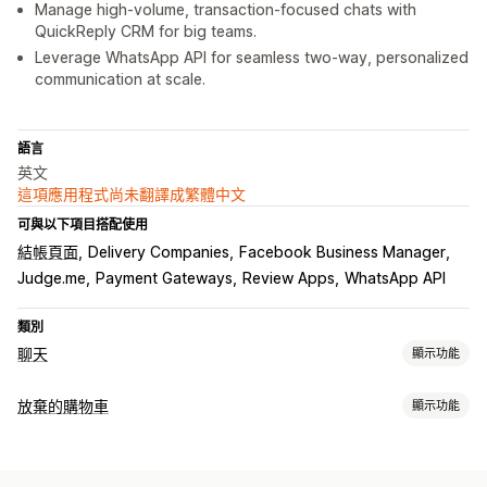
Manage high-volume, transaction-focused chats with
QuickReply CRM for big teams.
Leverage WhatsApp API for seamless two-way, personalized
communication at scale.
語言
英文
這項應用程式尚未翻譯成繁體中文
可與以下項目搭配使用
結帳頁面
Delivery Companies
Facebook Business Manager
Judge.me
Payment Gateways
Review Apps
WhatsApp API
類別
聊天
顯示功能
即時傳訊
放棄的購物車
顯示功能
AI 聊天機器人
即時訊息
檔案上傳
多國語言
推播通知
專員分析
購物車提醒
自動回覆
退出彈出式視窗
個人化行銷活動
折扣優惠
限時優惠
轉換追蹤