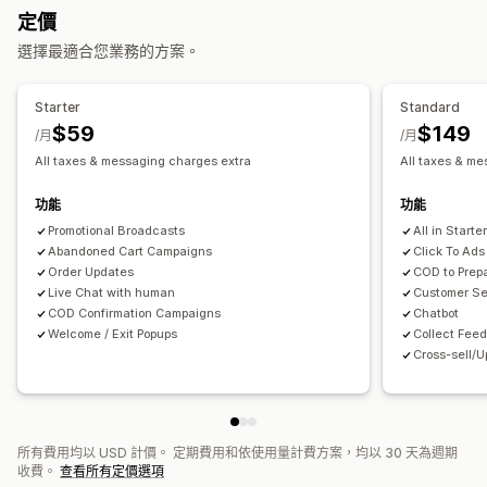
購物車提醒
貨到付款 (COD) 驗證
折扣
常見問題
招呼語
定價
自動化工作流程
商品推薦
快速回覆
邀請評價
運送提醒
訂單最新資訊
交叉銷售
選擇最適合您業務的方案。
顯示選項
追加銷售
問卷調查
自訂品牌行銷
自訂折扣代碼
觸發條件
範本
A/B 測試
Starter
Standard
自訂
目標設定規則
行為追蹤
$59
$149
/月
/月
顏色和字型
聊天視窗
營業時間
歡迎訊息
聊天按鈕
標記
All taxes & messaging charges extra
All taxes & m
指派聊天
聊天流程
專員顯示圖片
功能
功能
Promotional Broadcasts
All in Starte
Abandoned Cart Campaigns
Click To Ads
Order Updates
COD to Prep
Live Chat with human
Customer S
COD Confirmation Campaigns
Chatbot
Welcome / Exit Popups
Collect Fee
Cross-sell/U
所有費用均以 USD 計價。 定期費用和依使用量計費方案，均以 30 天為週期
收費。
查看所有定價選項