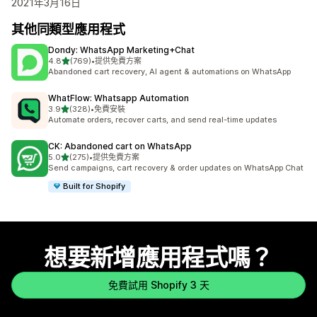
2021年3月16日
其他同類型應用程式
Dondy: WhatsApp Marketing+Chat
滿分 5 顆星
4.8
(769)
•
提供免費方案
共有 769 則評價
Abandoned cart recovery, AI agent & automations on WhatsApp
WhatFlow: Whatsapp Automation
滿分 5 顆星
3.9
(328)
•
免費安裝
共有 328 則評價
Automate orders, recover carts, and send real-time updates
CK: Abandoned cart on WhatsApp
滿分 5 顆星
5.0
(275)
•
提供免費方案
共有 275 則評價
Send campaigns, cart recovery & order updates on WhatsApp Chat
Built for Shopify
想要新增應用程式嗎？
免費試用 Shopify 3 天