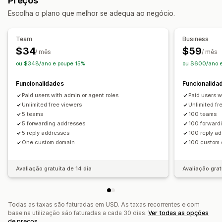
Preços
Respostas por e-mail
Processamento de devoluções
Resposta automática
Modelos de resposta
Escolha o plano que melhor se adequa ao negócio.
Baseado no tempo
Processamento de encomendas
Respostas por inteligência artificial
Personalização
Resumos de inteligência artificial
Emissão de bilhetes
Team
Business
APIs
Lógica condicional
Acionadores personalizados
Caixa de entrada unificada
Atribuição automática
$34
$59
/ mês
/ mês
Modelos
Dados de sincronização automática
Acionadores baseados em regras
Escalonamento
ou $348/ano e poupe 15%
ou $600/ano 
Tarefas programadas
Fluxos de trabalho personalizados
Etiquetagem
Deteção de spam
Rastreio de encomendas
Funcionalidades
Funcionalida
Notificações de clientes
Inquéritos de feedback
Paid users with admin or agent roles
Paid users w
Várias lojas
Análise de dados
Relatórios
Unlimited free viewers
Unlimited fr
5 teams
100 teams
5 forwarding addresses
100 forward
5 reply addresses
100 reply a
One custom domain
100 custom
Avaliação gratuita de 14 dia
Avaliação grat
Todas as taxas são faturadas em USD. As taxas recorrentes e com
base na utilização são faturadas a cada 30 dias.
Ver todas as opções
de preços