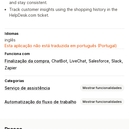
and stay consistent.
Track customer insights using the shopping history in the
HelpDesk.com ticket.
Idiomas
inglês
Esta aplicação não está traduzida em português (Portugal)
Funciona com
Finalização da compra
ChatBot
LiveChat
Salesforce
Slack
Zapier
Categorias
Serviço de assistência
Mostrar funcionalidades
Canais
Automatização do fluxo de trabalho
Mostrar funcionalidades
E-mail
Chat em tempo real
Chatbot
Redes sociais
Tarefas de automatização
Self-service
Centro de ajuda
Formulário de contacto
FAQ
Segmentos de clientes
Etiquetas de clientes
Automatização do fluxo de trabalho