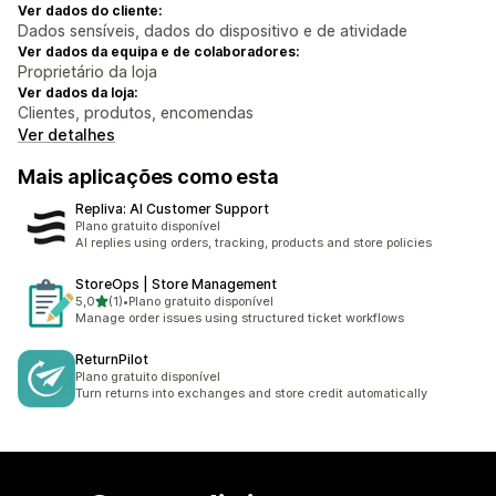
Ver dados do cliente:
Dados sensíveis, dados do dispositivo e de atividade
Ver dados da equipa e de colaboradores:
Proprietário da loja
Ver dados da loja:
Clientes, produtos, encomendas
Ver detalhes
Mais aplicações como esta
Repliva: AI Customer Support
Plano gratuito disponível
AI replies using orders, tracking, products and store policies
StoreOps | Store Management
de 5 estrelas
5,0
(1)
•
Plano gratuito disponível
1 total de avaliações
Manage order issues using structured ticket workflows
ReturnPilot
Plano gratuito disponível
Turn returns into exchanges and store credit automatically