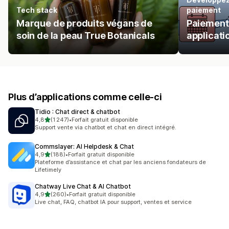
Tech stack
paiement
Marque de produits végans de
Paiement
soin de la peau True Botanicals
applicati
Plus d’applications comme celle-ci
Tidio : Chat direct & chatbot
étoile(s) sur 5
4,8
(1 247)
•
Forfait gratuit disponible
1247 avis au total
Support vente via chatbot et chat en direct intégré.
Commslayer: AI Helpdesk & Chat
étoile(s) sur 5
4,9
(188)
•
Forfait gratuit disponible
188 avis au total
Plateforme d’assistance et chat par les anciens fondateurs de
Lifetimely
Chatway Live Chat & AI Chatbot
étoile(s) sur 5
4,9
(260)
•
Forfait gratuit disponible
260 avis au total
Live chat, FAQ, chatbot IA pour support, ventes et service