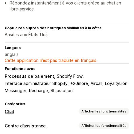
Répondez instantanément à vos clients grâce au chat en
libre-service.
Populaires auprès des boutiques similaires à la vôtre
Basées aux États-Unis
Langues
anglais
Cette application n’est pas traduite en français
Fonctionne avec
Processus de paiement
Shopify Flow
Interface administrateur Shopify
+20more
Aircall
LoyaltyLion
Messenger
Recharge
Shipstation
Catégories
Chat
Afficher les fonctionnalités
Messagerie en temps réel
Centre d’assistance
Afficher les fonctionnalités
Agent conversationnel (chatbot) exploitant l’IA