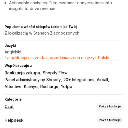
Actionable analytics: Turn customer conversations into
insights to drive revenue
Popularne wśród sklepów takich jak Twój
Z lokalizacją w Stanach Zjednoczonych
Języki
Angielski
Ta aplikacja nie została przetłumaczona na język Polski
Współpracuje z
Realizacja zakupu
Shopify Flow
Panel administracyjny Shopify
20+ Integrations
Aircall
Attentive
Klaviyo
Recharge
Yotpo
Kategorie
Czat
Pokaż funkcje
Wiadomości w czasie rzeczywistym
Helpdesk
Pokaż funkcje
Chatboty AI
Czat na żywo
SMS
Czat e-mailowy