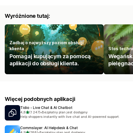
Wyróżnione tutaj:
Zadbaj o najwyższy poziom obsługi
klienta
Stos techn
Pomagaj kupującym za pomocą
Wegańska
aplikacji do obsługi klienta.
pielęgnac
Więcej podobnych aplikacji
Tidio ‑ Live Chat & AI Chatbot
na 5 gwiazdek
4,8
(1 247)
•
Bezpłatny plan jest dostępny
Łączna liczba recenzji: 1247
Help shoppers instantly with live chat and AI-powered support.
Commslayer: AI Helpdesk & Chat
na 5 gwiazdek
4,9
(188)
•
Bezpłatny plan jest dostępny