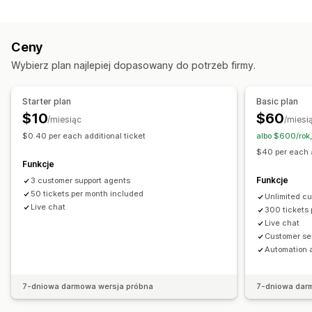
Kanały
Obsługa połączeń głosowych
Media społecznościowe
E-mail
SMS
Czat na żywo
Chatbot
Telefon
Przesyłanie pliku
Tłumaczenie w czasie rzeczywistym
Ceny
Media społecznościowe
Samoobsługa
Centrum pomocy
Śledzenie zachowań
Analiza agentów
Wybierz plan najlepiej dopasowany do potrzeb firmy.
Formularz kontaktowy
Często zadawane pytania
Informacje o klientach
Automatyzacja workflow
Automatyczne odpowiedzi
Starter plan
Basic plan
Automatyczne odpowiedzi
Szablony odpowiedzi
Odzyskiwanie koszyka
Rabaty
Często zadawane pytania
$10
$60
/miesiąc
/miesi
Odpowiedzi oparte na sztucznej inteligencji
Pozdrowienia
Rekomendacje produktów
$0.40 per each additional ticket
albo $600/rok
Podsumowania oparte na sztucznej inteligencji
Szybkie odpowiedzi
Prośby o recenzje
$40 per each a
Funkcje
Biletowanie
Ujednolicona skrzynka odbiorcza
Aktualizacje zamówienia
Sprzedaż krzyżowa
Funkcje
3 customer support agents
Automatyczne przypisywanie
Sprzedaż droższych produktów
50 tickets per month included
Unlimited c
Wyzwalacze oparte na regułach
Oznaczanie
Live chat
300 tickets
Dostosowanie
Wykrywanie spamu
Śledzenie zamówień
Wiele sklepów
Live chat
Kolor i czcionka
Emotikony i naklejki
Okno czatu
Customer se
Analizy
Godziny pracy
Wiadomości powitalne
Przyciski czatu
Automation 
Oznaczanie
Przypisanie czatu
Przepływ czatu
Awatar agenta
7-dniowa darmowa wersja próbna
7-dniowa dar