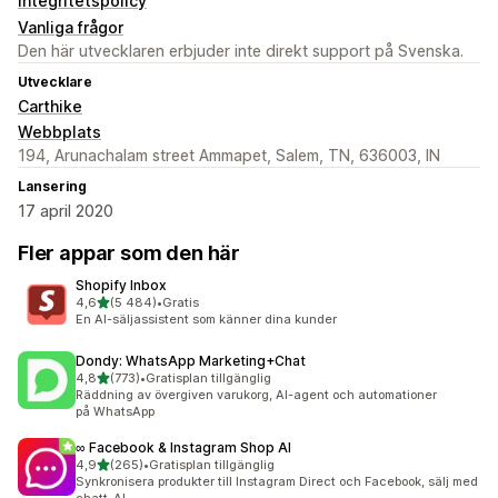
Integritetspolicy
Vanliga frågor
Den här utvecklaren erbjuder inte direkt support på Svenska.
Utvecklare
Carthike
Webbplats
194, Arunachalam street Ammapet, Salem, TN, 636003, IN
Lansering
17 april 2020
Fler appar som den här
Shopify Inbox
av 5 stjärnor
4,6
(5 484)
•
Gratis
5484 recensioner totalt
En AI-säljassistent som känner dina kunder
Dondy: WhatsApp Marketing+Chat
av 5 stjärnor
4,8
(773)
•
Gratisplan tillgänglig
773 recensioner totalt
Räddning av övergiven varukorg, AI-agent och automationer
på WhatsApp
∞ Facebook & Instagram Shop AI
av 5 stjärnor
4,9
(265)
•
Gratisplan tillgänglig
265 recensioner totalt
Synkronisera produkter till Instagram Direct och Facebook, sälj med