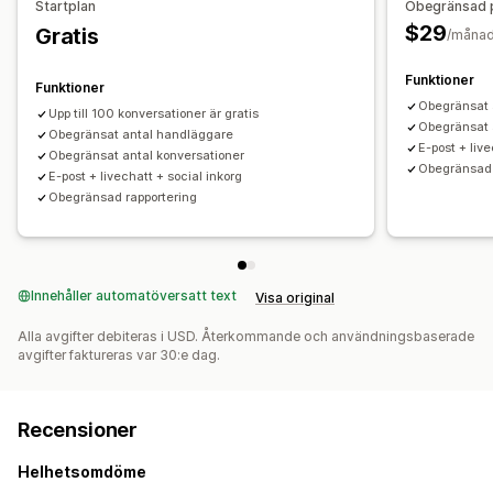
Startplan
Obegränsad 
$29
Gratis
/måna
Funktioner
Funktioner
Obegränsat 
Upp till 100 konversationer är gratis
Obegränsat 
Obegränsat antal handläggare
E-post + live
Obegränsat antal konversationer
Obegränsad 
E-post + livechatt + social inkorg
Obegränsad rapportering
Innehåller automatöversatt text
Visa original
Alla avgifter debiteras i USD. Återkommande och användningsbaserade
avgifter faktureras var 30:e dag.
Recensioner
Helhetsomdöme