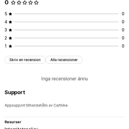
0
5
0
4
0
3
0
2
0
1
0
Skriv en recension
Alla recensioner
Inga recensioner ännu
Support
Appsupport tillhandahålls av Carthike.
Resurser