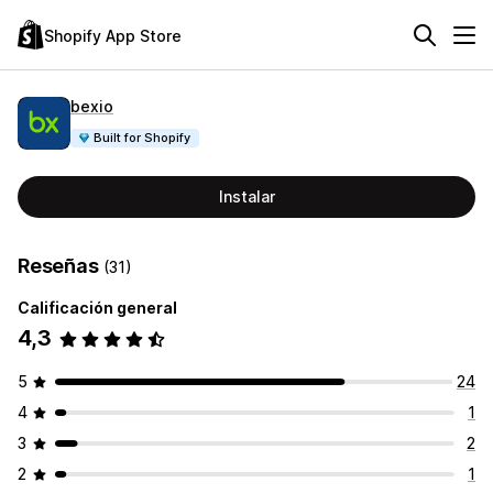
Shopify App Store
bexio
Built for Shopify
Instalar
Reseñas
(31)
Calificación general
4,3
5
24
4
1
3
2
2
1