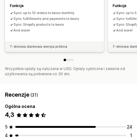
Funkcje
Funkcje
Sync up to 10 orders to bexio monthly
Sync up to 5
Sync fulfillments and payments to bexio
Sync fulfill
Sync Shopify products to bexio
Sync Shopify
And more!
And more!
7-dniowa darmowa wersja próbna
7-dniowa dar
Wszystkie opłaty są naliczane w USD. Opłaty cykliczne i zależne od
użytkowania są pobierane co 30 dni.
Recenzje
(31)
Ogólna ocena
4,3
5
24
4
1