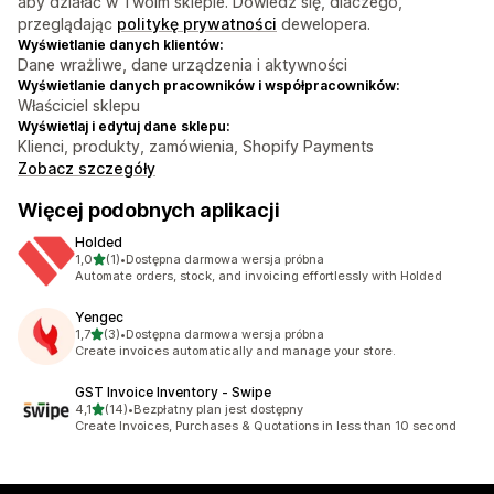
aby działać w Twoim sklepie. Dowiedz się, dlaczego,
przeglądając
politykę prywatności
dewelopera.
Wyświetlanie danych klientów:
Dane wrażliwe, dane urządzenia i aktywności
Wyświetlanie danych pracowników i współpracowników:
Właściciel sklepu
Wyświetlaj i edytuj dane sklepu:
Klienci, produkty, zamówienia, Shopify Payments
Zobacz szczegóły
Więcej podobnych aplikacji
Holded
na 5 gwiazdek
1,0
(1)
•
Dostępna darmowa wersja próbna
Łączna liczba recenzji: 1
Automate orders, stock, and invoicing effortlessly with Holded
Yengec
na 5 gwiazdek
1,7
(3)
•
Dostępna darmowa wersja próbna
Łączna liczba recenzji: 3
Create invoices automatically and manage your store.
GST Invoice Inventory ‑ Swipe
na 5 gwiazdek
4,1
(14)
•
Bezpłatny plan jest dostępny
Łączna liczba recenzji: 14
Create Invoices, Purchases & Quotations in less than 10 second