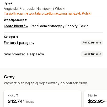
Języki
Angielski, Francuski, Niemiecki, i Włoski
Ta aplikacja nie została przetłumaczona na język Polski
Współpracuje z
Konta klientów
Panel administracyjny Shopify
Bexio
Kategorie
Faktury i paragony
Pokaż funkcje
Typy dokumentów
Synchronizacja zapasów
Pokaż funkcje
Faktury
Potwierdzenia zamówienia
Specyfikacja towarów
Typ synchronizacji
Dostosowanie
Zamówienia
Szczegóły produktu
Warianty
Jednostki SKU
Obliczanie podatku
Wielowalutowe
Wielojęzyczne
Ceny
Automatyczna
Czas rzeczywisty
Wybierz plan najlepiej dopasowany do potrzeb firmy.
Zarządzanie plikami
Powiadomienia i raporty
Pobieranie zbiorcze
Automatyzacja e-maili
Raporty o błędach
Raporty archiwalne
Kickoff
Starter
Numeracja porządkowa
Import i eksport danych
Status w czasie rzeczywistym
$12.74
$22.95
/miesiąc
/m
Szczegółowe dzienniki