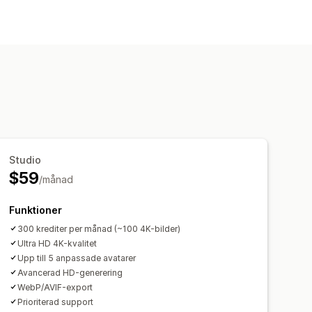
ring
AI-generering
Studio
$59
/månad
Funktioner
300 krediter per månad (~100 4K-bilder)
Ultra HD 4K-kvalitet
Upp till 5 anpassade avatarer
Avancerad HD-generering
WebP/AVIF-export
Prioriterad support