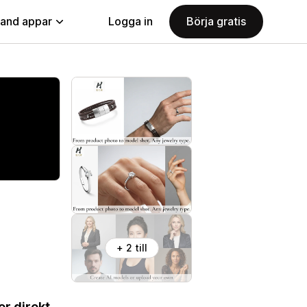
land appar
Logga in
Börja gratis
+ 2 till
r direkt.