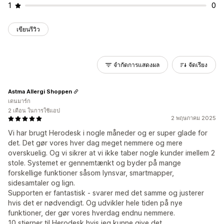
1
0
เขียนรีวิว
จำกัดการแสดงผล
จัดเรียง
Astma Allergi Shoppen
เดนมาร์ก
2 เดือน ในการใช้แอป
2 พฤษภาคม 2025
Vi har brugt Herodesk i nogle måneder og er super glade for
det. Det gør vores hver dag meget nemmere og mere
overskuelig. Og vi sikrer at vi ikke taber nogle kunder imellem 2
stole. Systemet er gennemtænkt og byder på mange
forskellige funktioner såsom lynsvar, smartmapper,
sidesamtaler og lign.
Supporten er fantastisk - svarer med det samme og justerer
hvis det er nødvendigt. Og udvikler hele tiden på nye
funktioner, der gør vores hverdag endnu nemmere.
10 stjerner til Herodesk hvis jeg kunne give det.