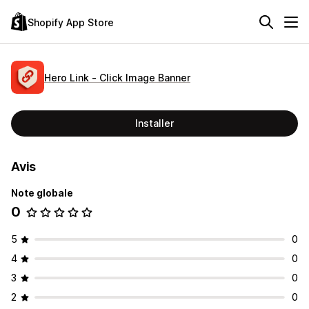
Shopify App Store
Hero Link ‑ Click Image Banner
Installer
Avis
Note globale
0
5
0
4
0
3
0
2
0