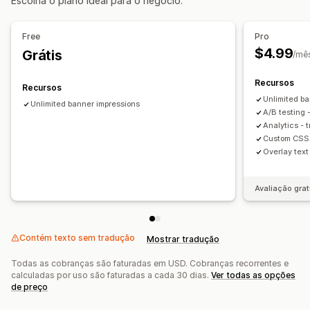
Escolha o plano ideal para o negócio.
Free
Pro
$4.99
Grátis
/mê
Recursos
Recursos
Unlimited b
Unlimited banner impressions
A/B testing -
Analytics - 
Custom CSS 
Overlay text
Avaliação grat
Contém texto sem tradução
Mostrar tradução
Todas as cobranças são faturadas em USD. Cobranças recorrentes e
calculadas por uso são faturadas a cada 30 dias.
Ver todas as opções
de preço