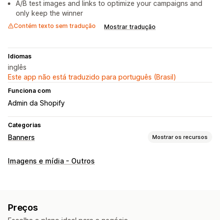
A/B test images and links to optimize your campaigns and
only keep the winner
Contém texto sem tradução
Mostrar tradução
Idiomas
inglês
Este app não está traduzido para português (Brasil)
Funciona com
Admin da Shopify
Categorias
Banners
Mostrar os recursos
Personalização
Imagens e mídia - Outros
Links e botões
Planos de fundo
Cor e fonte
CSS personalizado
Análises e relatórios
Preços
Testes A/B
Análise em tempo real