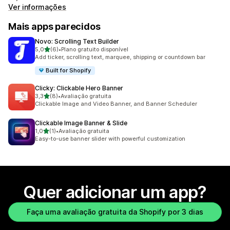
Ver informações
Mais apps parecidos
Novo: Scrolling Text Builder
de 5 estrelas
5,0
(6)
•
Plano gratuito disponível
6 avaliações ao todo
Add ticker, scrolling text, marquee, shipping or countdown bar
Built for Shopify
Clicky: Clickable Hero Banner
de 5 estrelas
3,3
(8)
•
Avaliação gratuita
8 avaliações ao todo
Clickable Image and Video Banner, and Banner Scheduler
Clickable Image Banner & Slide
de 5 estrelas
1,0
(1)
•
Avaliação gratuita
1 avaliações ao todo
Easy-to-use banner slider with powerful customization
Quer adicionar um app?
Faça uma avaliação gratuita da Shopify por 3 dias