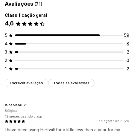
Avaliações
(71)
Classificação geral
4,6
5
59
4
8
3
2
2
0
1
2
Escrever avaliação
Todas as avaliações
la péniche
Bélgica
12 meses usando o app
1 de agosto de 2026
I have been using Hertwill for a little less than a year for my