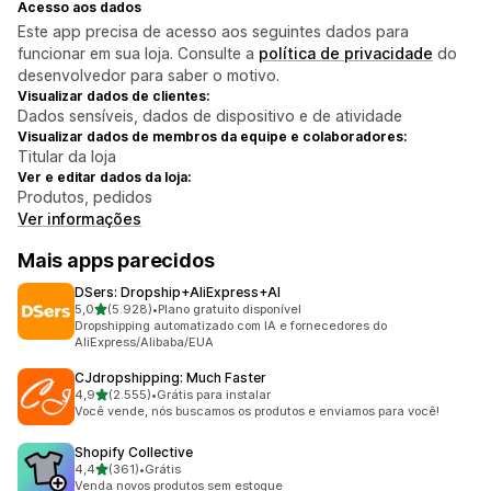
Acesso aos dados
Este app precisa de acesso aos seguintes dados para
funcionar em sua loja. Consulte a
política de privacidade
do
desenvolvedor para saber o motivo.
Visualizar dados de clientes:
Dados sensíveis, dados de dispositivo e de atividade
Visualizar dados de membros da equipe e colaboradores:
Titular da loja
Ver e editar dados da loja:
Produtos, pedidos
Ver informações
Mais apps parecidos
DSers: Dropship+AliExpress+AI
de 5 estrelas
5,0
(5.928)
•
Plano gratuito disponível
5928 avaliações ao todo
Dropshipping automatizado com IA e fornecedores do
AliExpress/Alibaba/EUA
CJdropshipping: Much Faster
de 5 estrelas
4,9
(2.555)
•
Grátis para instalar
2555 avaliações ao todo
Você vende, nós buscamos os produtos e enviamos para você!
Shopify Collective
de 5 estrelas
4,4
(361)
•
Grátis
361 avaliações ao todo
Venda novos produtos sem estoque