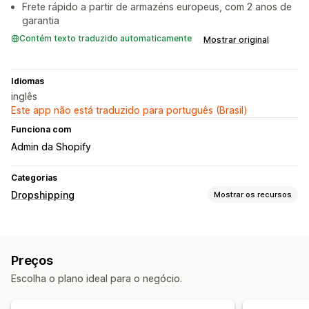
Frete rápido a partir de armazéns europeus, com 2 anos de
garantia
Contém texto traduzido automaticamente
Mostrar original
Idiomas
inglês
Este app não está traduzido para português (Brasil)
Funciona com
Admin da Shopify
Categorias
Dropshipping
Mostrar os recursos
Produtos que você pode vender
Vestuário e acessórios
Bolsas e malas
Casa e jardim
Preços
Saúde e beleza
Arte e artesanato
Brinquedos e jogos
Escolha o plano ideal para o negócio.
Produtos para bebês
Produtos esportivos
Produtos para pets
Móveis
Negócios e escritórios