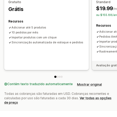
Gratuito
Standard
Locais para aquisição de produtos
$19.99
Grátis
/m
Alemanha
Bélgica
Croácia
Dinamarca
Eslováquia
ou $155.88/an
Eslovênia
Espanha
Estados Unidos
Estônia
Finlândia
Recursos
Recursos
França
Grécia
Irlanda
Itália
Letônia
Lituânia
Adicionar até 5 produtos
Adicionar at
Luxemburgo
10 pedidos por mês
Países Baixos
Polônia
Portugal
Pedidos ilim
Importar produtos com um clique
Reino Unido
Romênia
Suécia
Tchéquia
Áustria
Importar pro
Sincronização automatizada de estoque e pedidos
Sincronizaç
Rastreament
Avaliação grat
Contém texto traduzido automaticamente
Mostrar original
Todas as cobranças são faturadas em USD. Cobranças recorrentes e
calculadas por uso são faturadas a cada 30 dias.
Ver todas as opções
de preço