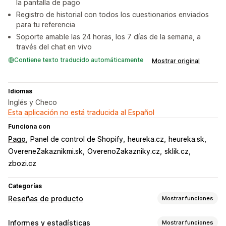
la pantalla de pago
Registro de historial con todos los cuestionarios enviados
para tu referencia
Soporte amable las 24 horas, los 7 días de la semana, a
través del chat en vivo
Contiene texto traducido automáticamente
Mostrar original
Idiomas
Inglés y Checo
Esta aplicación no está traducida al Español
Funciona con
Pago
Panel de control de Shopify
heureka.cz
heureka.sk
OvereneZakaznikmi.sk
OverenoZakazniky.cz
sklik.cz
zbozi.cz
Categorías
Reseñas de producto
Mostrar funciones
Opciones de muestra
Informes y estadísticas
Mostrar funciones