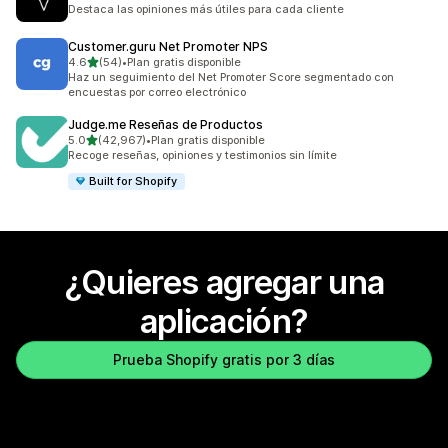
2 reseñas en total
Destaca las opiniones más útiles para cada cliente
Customer.guru Net Promoter NPS
de 5 estrellas
4.6
(54)
•
Plan gratis disponible
54 reseñas en total
Haz un seguimiento del Net Promoter Score segmentado con
encuestas por correo electrónico
Judge.me Reseñas de Productos
de 5 estrellas
5.0
(42,967)
•
Plan gratis disponible
42967 reseñas en total
Recoge reseñas, opiniones y testimonios sin límite
Built for Shopify
¿Quieres agregar una
aplicación?
Prueba Shopify gratis por 3 días