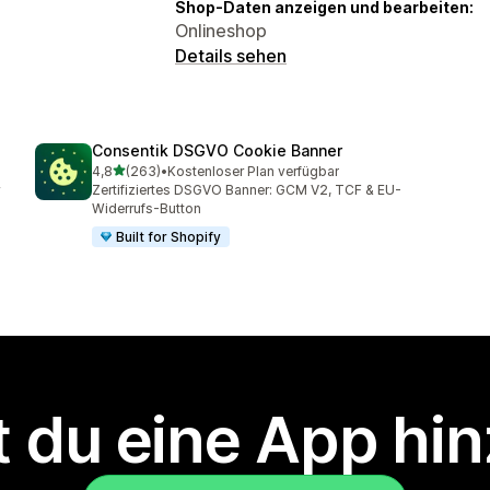
Shop-Daten anzeigen und bearbeiten:
Onlineshop
Details sehen
Consentik DSGVO Cookie Banner
von 5 Sternen
4,8
(263)
•
Kostenloser Plan verfügbar
263 Rezensionen insgesamt
Zertifiziertes DSGVO Banner: GCM V2, TCF & EU-
Widerrufs-Button
Built for Shopify
 du eine App hi