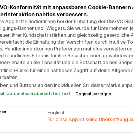
O-Konformität mit anpassbaren Cookie-Bannern s
erinteraktion nahtlos verbessern.
e App hilft Händler:innen bei der Einhaltung der DSGVO-Ric
lligungs-Banner und -Widgets. Sie wurde für Unternehmen j
auen ihrer Kundschaft stärken und gleichzeitig gesetzliche
ereinfacht die Einhaltung der Vorschriften durch intuitive To
. Händler:innen können Präferenzen mühelos verwalten und
rfreundliches Erlebnis für ihre Besucher:innen gewährleiste
ner-Inhalte an die Tonalität und die Botschaft deines Shop
htlinien-Links für einen nahtlosen Zugriff auf deine Allge
rbeiten.
ben und Buttons an den individuellen Stil deiner Marke anpa
hält automatisch übersetzten Text
Original anzeigen
hen
Englisch
Für diese App ist keine Übersetzung 