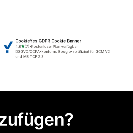
CookieYes GDPR Cookie Banner
von 5 Sternen
4,8
(7)
•
Kostenloser Plan verfügbar
7 Rezensionen insgesamt
DSGVO/CCPA-konform. Google-zertifiziert für GCM V2
und IAB TCF 2.3
nzufügen?