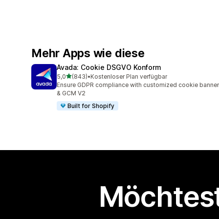
Mehr Apps wie diese
Avada: Cookie DSGVO Konform
von 5 Sternen
5,0
(843)
•
Kostenloser Plan verfügbar
843 Rezensionen insgesamt
Ensure GDPR compliance with customized cookie banner
& GCM V2
Built for Shopify
Möchtest