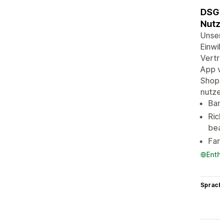
DSGV
Nutz
Unser
Einwi
Vertr
App v
Shops
nutze
Ban
Ric
bea
Far
Ent
Sprac