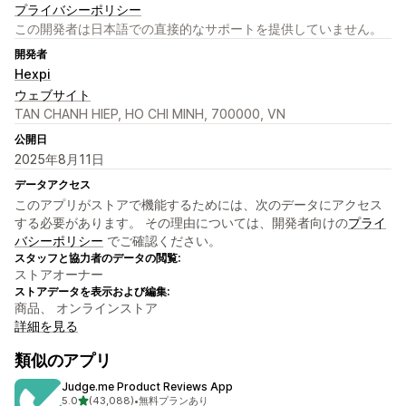
プライバシーポリシー
この開発者は日本語での直接的なサポートを提供していません。
開発者
Hexpi
ウェブサイト
TAN CHANH HIEP, HO CHI MINH, 700000, VN
公開日
2025年8月11日
データアクセス
このアプリがストアで機能するためには、次のデータにアクセス
する必要があります。 その理由については、開発者向けの
プライ
バシーポリシー
でご確認ください。
スタッフと協力者のデータの閲覧:
ストアオーナー
ストアデータを表示および編集:
商品、 オンラインストア
詳細を見る
類似のアプリ
Judge.me Product Reviews App
5つ星中
5.0
(43,088)
•
無料プランあり