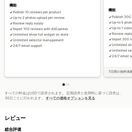
機能
機能
Publish 10 reviews per product
Publish 300 
Up-to 2 photos upload per review
Up-to 5 phot
Review reply easily
Up-to 1 vide
Import 100 reviews with AliExpress
Review reply
Unlimited show full widget on store
Import 300 r
Unlimited selector management
Unlimited sh
24/7 email support
Unlimited s
24/7 email s
7日間の無料体
すべての料金はUSDで請求されます。 定期請求と使用料に基づく請求は、
30日ごとに行われます。
すべての価格オプションを見る
レビュー
総合評価