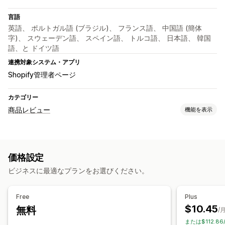
言語
英語、 ポルトガル語 (ブラジル)、 フランス語、 中国語 (簡体
字)、 スウェーデン語、 スペイン語、 トルコ語、 日本語、 韓国
語、と ドイツ語
連携対象システム・アプリ
Shopify管理者ページ
カテゴリー
商品レビュー
機能を表示
表示オプション
写真のレビュー
動画のレビュー
星評価
バッジ
カルーセル
価格設定
メディアギャラリー
グリッドレイアウト
レビュー一覧ページ
ビジネスに最適なプランをお選びください。
上位のレビュー
レビューサマリー
絞り込み
リッチスニペット
レビューの収集方法
Free
Plus
ポップアップ
フォーム
インポートとエクスポート
$10.45
無料
/
または$112.8