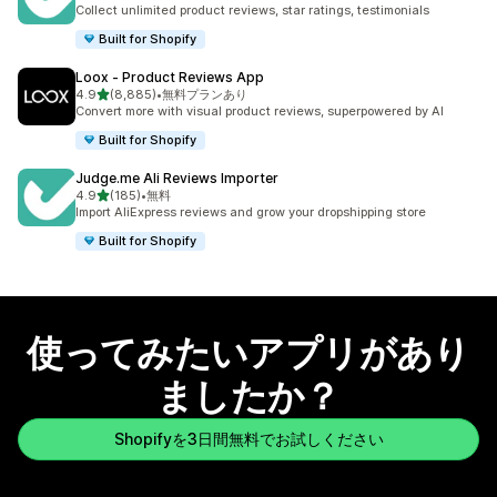
合計レビュー数：43088件
Collect unlimited product reviews, star ratings, testimonials
Built for Shopify
Loox ‑ Product Reviews App
5つ星中
4.9
(8,885)
•
無料プランあり
合計レビュー数：8885件
Convert more with visual product reviews, superpowered by AI
Built for Shopify
Judge.me Ali Reviews Importer
5つ星中
4.9
(185)
•
無料
合計レビュー数：185件
Import AliExpress reviews and grow your dropshipping store
Built for Shopify
使ってみたいアプリがあり
ましたか？
Shopifyを3日間無料でお試しください