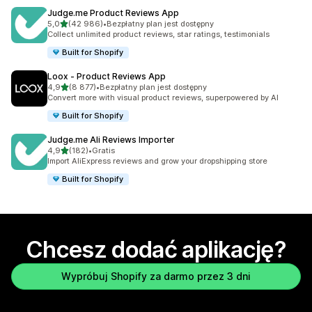
Judge.me Product Reviews App
na 5 gwiazdek
5,0
(42 986)
•
Bezpłatny plan jest dostępny
Łączna liczba recenzji: 42986
Collect unlimited product reviews, star ratings, testimonials
Built for Shopify
Loox ‑ Product Reviews App
na 5 gwiazdek
4,9
(8 877)
•
Bezpłatny plan jest dostępny
Łączna liczba recenzji: 8877
Convert more with visual product reviews, superpowered by AI
Built for Shopify
Judge.me Ali Reviews Importer
na 5 gwiazdek
4,9
(182)
•
Gratis
Łączna liczba recenzji: 182
Import AliExpress reviews and grow your dropshipping store
Built for Shopify
Chcesz dodać aplikację?
Wypróbuj Shopify za darmo przez 3 dni