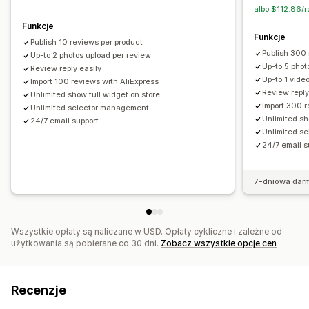
Sposoby zbierania recenzji
albo $112.86/r
Wyskakujące okienka
Formularze
Import i eksport
Funkcje
Funkcje
Publish 10 reviews per product
Publish 300 
Up-to 2 photos upload per review
Up-to 5 phot
Review reply easily
Up-to 1 vide
Import 100 reviews with AliExpress
Review reply
Unlimited show full widget on store
Import 300 r
Unlimited selector management
Unlimited sh
24/7 email support
Unlimited s
24/7 email s
7-dniowa dar
Wszystkie opłaty są naliczane w USD. Opłaty cykliczne i zależne od
użytkowania są pobierane co 30 dni.
Zobacz wszystkie opcje cen
Recenzje