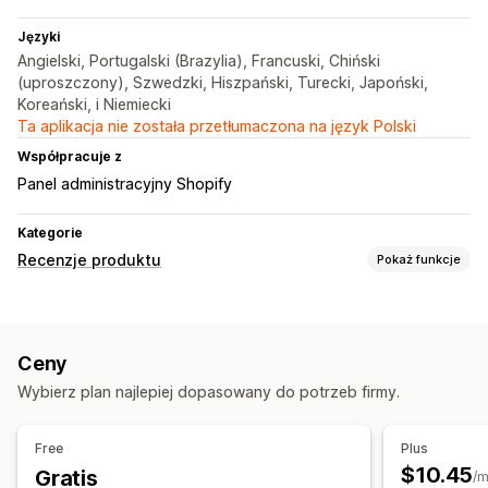
Języki
Angielski, Portugalski (Brazylia), Francuski, Chiński
(uproszczony), Szwedzki, Hiszpański, Turecki, Japoński,
Koreański, i Niemiecki
Ta aplikacja nie została przetłumaczona na język Polski
Współpracuje z
Panel administracyjny Shopify
Kategorie
Recenzje produktu
Pokaż funkcje
Opcje wyświetlania
Recenzje ze zdjęciami
Recenzje z filmami
Ceny
Liczba gwiazdek
Znaczki
Karuzele
Galerie multimediów
Wybierz plan najlepiej dopasowany do potrzeb firmy.
Układ siatki
Strona wszystkich recenzji
Najlepsze recenzje
Streszczenie recenzji
Filtrowanie
Free
Plus
Fragmenty rozszerzone
$10.45
Gratis
/m