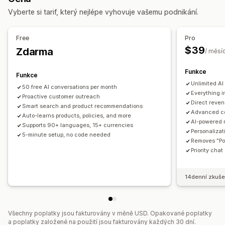
Automatizované odpovědi
Vyberte si tarif, který nejlépe vyhovuje vašemu podnikání.
Automaticky otevíraná okna
Více měn
Více jazyků
Obnovení košíku
Slevy
Nejčastější dotazy
Pozdravy
Nabídky a doporučení
Doporučené produkty
Rychlé odpovědi
Žádosti o recenze
Free
Pro
Doprava zdarma
Doplňky produktů
Doporučené produkty
Aktualizace objednávek
Cross-selling
Upselling
$39
Zdarma
/ měsí
Často nakupované společně
Balíčky
Doporučení pomocí AI
Odeslání přepisu
Funkce
Funkce
Analytika
Přizpůsobení
Unlimited AI
50 free AI conversations per month
A/​B testování
Míry prokliku
Konverzní poměry
Barva a písmo
Okno chatu
Otevírací doba
Uvítací zprávy
Everything in
Proactive customer outreach
Výkonnost doporučení
Návrhy optimalizace
Direct reven
Tlačítka chatu
Přiřazení chatu
Avatar agenta
Smart search and product recommendations
Advanced co
Výkonnost trychtýře
Auto-learns products, policies, and more
AI-powered 
Supports 90+ languages, 15+ currencies
Personalizat
5-minute setup, no code needed
Removes "Po
Priority chat
14denní zkuše
Všechny poplatky jsou fakturovány v měně USD. Opakované poplatky
a poplatky založené na použití jsou fakturovány každých 30 dní.