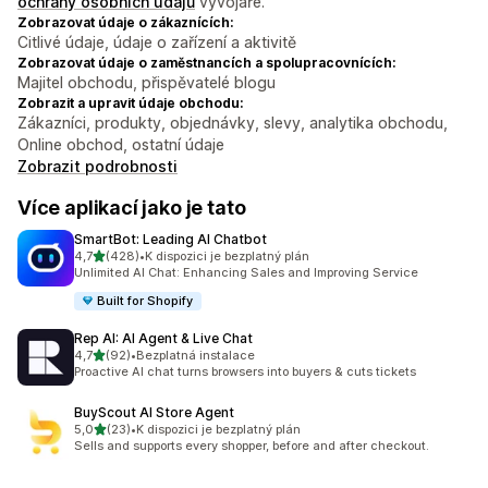
ochrany osobních údajů
vývojáře.
Zobrazovat údaje o zákaznících:
Citlivé údaje, údaje o zařízení a aktivitě
Zobrazovat údaje o zaměstnancích a spolupracovnících:
Majitel obchodu, přispěvatelé blogu
Zobrazit a upravit údaje obchodu:
Zákazníci, produkty, objednávky, slevy, analytika obchodu,
Online obchod, ostatní údaje
Zobrazit podrobnosti
Více aplikací jako je tato
SmartBot: Leading AI Chatbot
z 5 hvězd
4,7
(428)
•
K dispozici je bezplatný plán
Celkový počet recenzí: 428
Unlimited AI Chat: Enhancing Sales and Improving Service
Built for Shopify
Rep AI: AI Agent & Live Chat
z 5 hvězd
4,7
(92)
•
Bezplatná instalace
Celkový počet recenzí: 92
Proactive AI chat turns browsers into buyers & cuts tickets
BuyScout AI Store Agent
z 5 hvězd
5,0
(23)
•
K dispozici je bezplatný plán
Celkový počet recenzí: 23
Sells and supports every shopper, before and after checkout.