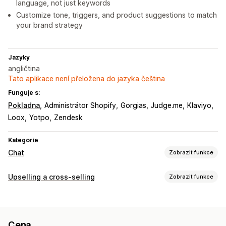
language, not just keywords
Customize tone, triggers, and product suggestions to match
your brand strategy
Jazyky
angličtina
Tato aplikace není přeložena do jazyka čeština
Funguje s:
Pokladna
Administrátor Shopify
Gorgias
Judge.me
Klaviyo
Loox
Yotpo
Zendesk
Kategorie
Chat
Zobrazit funkce
Posílání zpráv v reálném čase
Upselling a cross-selling
Zobrazit funkce
AI chatovací boty
Živý chat
Více jazyků
Přizpůsobení
Překlad v reálném čase
Analytika agentů
Šifrování
Upselling v košíku
Upselling na stránce produktu
Užitečné informace o zákaznících
Cena
Upselling na stránce s poděkováním