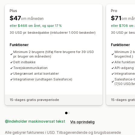
Segmentering
Tilpassede segmenter
Tilvalg
Plus
Pro
Automatisering af workflows
$47
$71
om måneden
om må
Feedbackanmodninger
Ordrebekræftelser
eller $468 om året, og spar 17 %
eller $708 om 
Betalingspåmindelser
Ordresporing
Velkomsthilsner
30 USD pr. beskedpakke (inkluderer 1.000 beskeder)
30 USD pr. be
Funktioner
Funktioner
Minimum 2 brugere (tilføj flere brugere for 39 USD
Minimum 2 bru
pr. bruger om måneden)
bruger/md.)
Delt indbakke
Alle funktio
Tovejskommunikation
API-adgang
Ubegrænset antal kontakter
Integratione
Integrationer (undtagen Salesforce)
Salesforce-t
(7,50 USD/b
15-dages gratis prøveperiode
15-dages grat
Indeholder maskinoversat tekst
Vis oprindelig
Alle gebyrer faktureres i USD. Tilbagevendende og brugsbaserede