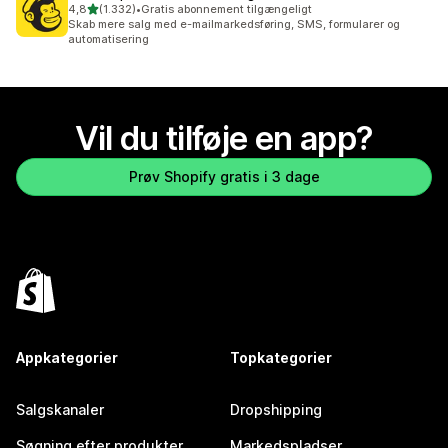
ud af 5 stjerner
4,8
(1.332)
•
Gratis abonnement tilgængeligt
1332 anmeldelser i alt
Skab mere salg med e-mailmarkedsføring, SMS, formularer og
automatisering
Vil du tilføje en app?
Prøv Shopify gratis i 3 dage
Appkategorier
Topkategorier
Salgskanaler
Dropshipping
Søgning efter produkter
Markedspladser