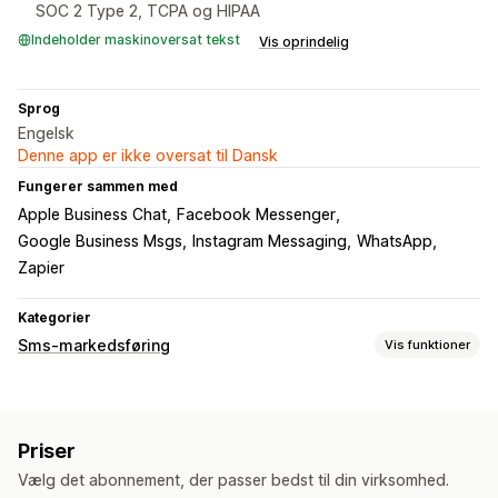
SOC 2 Type 2, TCPA og HIPAA
Indeholder maskinoversat tekst
Vis oprindelig
Sprog
Engelsk
Denne app er ikke oversat til Dansk
Fungerer sammen med
Apple Business Chat
Facebook Messenger
Google Business Msgs
Instagram Messaging
WhatsApp
Zapier
Kategorier
Sms-markedsføring
Vis funktioner
Administration af kampagner
Massemeddelelser
Overholdelse
Oversættelse
Priser
Personligt tilpassede beskeder
Planlagte meddelelser
Vælg det abonnement, der passer bedst til din virksomhed.
Skabeloner
Tovejskommunikation
Analyser i realtid