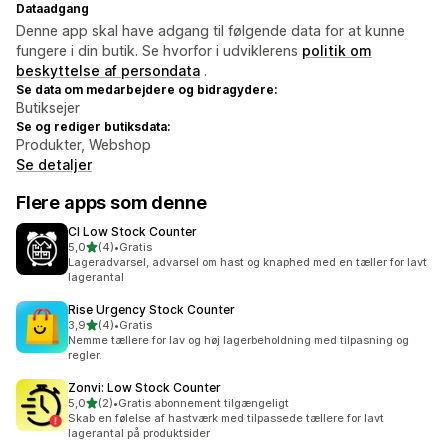
Dataadgang
Denne app skal have adgang til følgende data for at kunne
fungere i din butik. Se hvorfor i udviklerens
politik om
beskyttelse af persondata
.
Se data om medarbejdere og bidragydere:
Butiksejer
Se og rediger butiksdata:
Produkter, Webshop
Se detaljer
Flere apps som denne
CI Low Stock Counter
ud af 5 stjerner
5,0
(4)
•
Gratis
4 anmeldelser i alt
Lageradvarsel, advarsel om hast og knaphed med en tæller for lavt
lagerantal
Rise Urgency Stock Counter
ud af 5 stjerner
3,9
(4)
•
Gratis
4 anmeldelser i alt
Nemme tællere for lav og høj lagerbeholdning med tilpasning og
regler.
Zonvi: Low Stock Counter
ud af 5 stjerner
5,0
(2)
•
Gratis abonnement tilgængeligt
2 anmeldelser i alt
Skab en følelse af hastværk med tilpassede tællere for lavt
lagerantal på produktsider