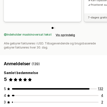
Kan tilpasse
Prioriteret s
7-dages grati
Indeholder maskinoversat tekst
Vis oprindelig
Alle gebyrer faktureres i USD. Tilbagevendende og brugsbaserede
gebyrer faktureres hver 30. dag.
Anmeldelser
(139)
Samlet bedømmelse
5
5
132
4
4
3
2