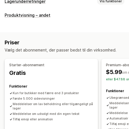
Lagerunderretninger
Vis funktioner
Notifikationer
Produktvisning – andet
Lav lagerbeholdning
Ikke på lager
Tilpasning
Indstillinger for underretninger
Lagertæller
Priser
Vælg det abonnement, der passer bedst til din virksomhed.
Starter-abonnement
Premium-ab
$5.99
Gratis
om 
eller $47.88 o
Funktioner
Funktioner
Kun for butikker med færre end 3 produkter
Ubegrænsede
Første 5.000 sidevisninger
Meddelelser 
Meddelelser om lav beholdning eller tilgængeligt på
lager
lager
Meddelelse 
Meddelelse om udsolgt med din egen tekst
Automatisér
Tilføj emoji eller animation
Tilføj emoji 