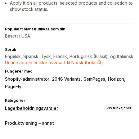
Apply it on all products, selected products and collection to
show stock status.
Populært blant butikker som din
Basert i USA
Språk
Engelsk, Spansk, Tysk, Fransk, Portugisisk (Brasil), og Italiensk
Denne appen er ikke oversatt til Norsk (bokmål)
Fungerer med
Shopify-administrator
2048 Variants
GemPages
Horizon
PageFly
Kategorier
Lagerbeholdningsvarsler
Vis funksjoner
Varsler
Produktvisning – annet
Lav lagerbeholdning
Utsolgt