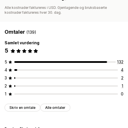
Alle kostnader faktureres i USD. Gjentagende og bruksbaserte
kostnader faktureres hver 30. dag.
Omtaler
(139)
Samlet vurdering
5
5
132
4
4
3
2
2
1
1
0
Skriv en omtale
Alle omtaler