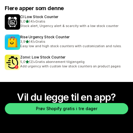
Flere apper som denne
CI Low Stock Counter
av 5 stjerner
5,0
(4)
•
Gratis
Totalt 4 omtaler
Stock alert, Urgency alert & scarcity with a low stock counter
Rise Urgency Stock Counter
av 5 stjerner
3,9
(4)
•
Gratis
Totalt 4 omtaler
Easy low and high stock counters with customization and rules.
Zonvi: Low Stock Counter
av 5 stjerner
5,0
(2)
•
Gratis abonnement tilgjengelig
Totalt 2 omtaler
Add urgency with custom low stock counters on product pages
Vil du legge til en app?
Prøv Shopify gratis i tre dager