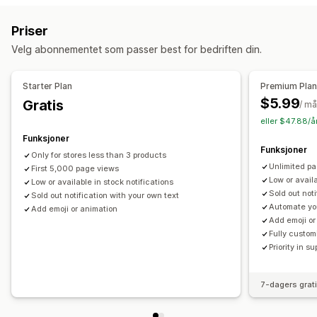
Tilpasning
Varslingsinnstillinger
Lagerteller
Priser
Velg abonnementet som passer best for bedriften din.
Starter Plan
Premium Pla
$5.99
Gratis
/ m
eller $47.88/å
Funksjoner
Funksjoner
Only for stores less than 3 products
Unlimited p
First 5,000 page views
Low or availa
Low or available in stock notifications
Sold out not
Sold out notification with your own text
Automate yo
Add emoji or animation
Add emoji or
Fully custom
Priority in su
7-dagers grat