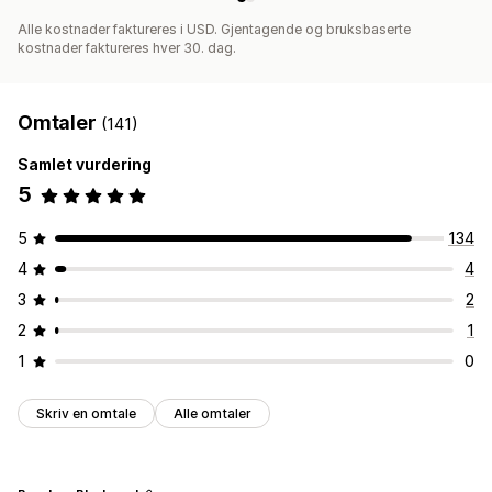
Alle kostnader faktureres i USD. Gjentagende og bruksbaserte
kostnader faktureres hver 30. dag.
Omtaler
(141)
Samlet vurdering
5
5
134
4
4
3
2
2
1
1
0
Skriv en omtale
Alle omtaler