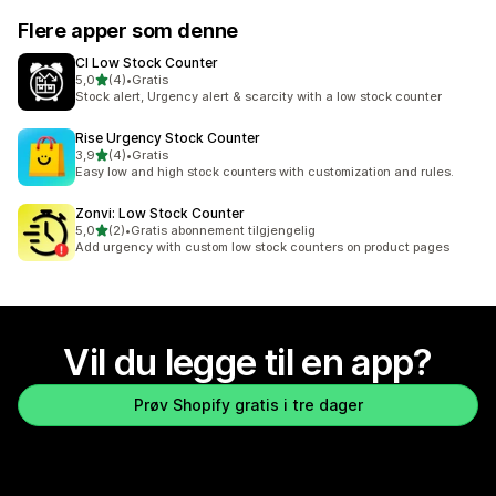
Flere apper som denne
CI Low Stock Counter
av 5 stjerner
5,0
(4)
•
Gratis
Totalt 4 omtaler
Stock alert, Urgency alert & scarcity with a low stock counter
Rise Urgency Stock Counter
av 5 stjerner
3,9
(4)
•
Gratis
Totalt 4 omtaler
Easy low and high stock counters with customization and rules.
Zonvi: Low Stock Counter
av 5 stjerner
5,0
(2)
•
Gratis abonnement tilgjengelig
Totalt 2 omtaler
Add urgency with custom low stock counters on product pages
Vil du legge til en app?
Prøv Shopify gratis i tre dager