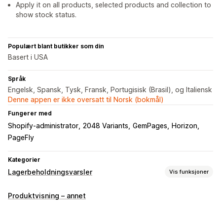
Apply it on all products, selected products and collection to
show stock status.
Populært blant butikker som din
Basert i USA
Språk
Engelsk, Spansk, Tysk, Fransk, Portugisisk (Brasil), og Italiensk
Denne appen er ikke oversatt til Norsk (bokmål)
Fungerer med
Shopify-administrator
2048 Variants
GemPages
Horizon
PageFly
Kategorier
Lagerbeholdningsvarsler
Vis funksjoner
Varsler
Produktvisning – annet
Lav lagerbeholdning
Utsolgt