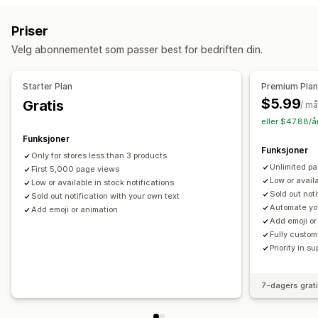
Tilpasning
Varslingsinnstillinger
Lagerteller
Priser
Velg abonnementet som passer best for bedriften din.
Starter Plan
Premium Pla
$5.99
Gratis
/ m
eller $47.88/å
Funksjoner
Funksjoner
Only for stores less than 3 products
Unlimited p
First 5,000 page views
Low or availa
Low or available in stock notifications
Sold out not
Sold out notification with your own text
Automate yo
Add emoji or animation
Add emoji or
Fully custom
Priority in su
7-dagers grat