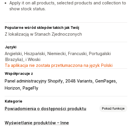
Apply it on all products, selected products and collection to
show stock status.
Popularne wśród sklepów takich jak Twój
Z lokalizacją w Stanach Zjednoczonych
Języki
Angielski, Hiszpański, Niemiecki, Francuski, Portugalski
(Brazylia), i Włoski
Ta aplikacja nie została przetłumaczona na język Polski
Współpracuje z
Panel administracyjny Shopify
2048 Variants
GemPages
Horizon
PageFly
Kategorie
Powiadomienia o dostępności produktu
Pokaż funkcje
Powiadomienia
Wyświetlanie produktów – Inne
Niska dostępność produktu
Zapas wyczerpany