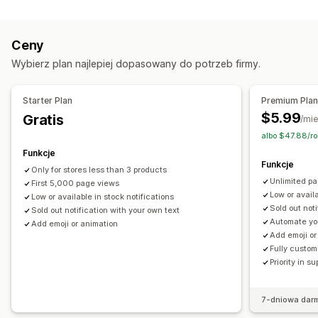
Dostosowanie
Ustawienia alertów
Licznik zapasów
Ceny
Wybierz plan najlepiej dopasowany do potrzeb firmy.
Starter Plan
Premium Pla
$5.99
Gratis
/mie
albo $47.88/r
Funkcje
Funkcje
Only for stores less than 3 products
Unlimited p
First 5,000 page views
Low or availa
Low or available in stock notifications
Sold out not
Sold out notification with your own text
Automate yo
Add emoji or animation
Add emoji or
Fully custom
Priority in su
7-dniowa dar