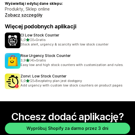
Wyświetlaj i edytuj dane sklepu:
Produkty, Sklep online
Zobacz szczegóły
Więcej podobnych aplikacji
CI Low Stock Counter
na 5 gwiazdek
5,0
(3)
•
Gratis
Łączna liczba recenzji: 3
Stock alert, urgency & scarcity with low stock counter
Rise Urgency Stock Counter
na 5 gwiazdek
3,9
(4)
•
Gratis
Łączna liczba recenzji: 4
Easy low and high stock counters with customization and rules.
Zonvi: Low Stock Counter
na 5 gwiazdek
5,0
(2)
•
Bezpłatny plan jest dostępny
Łączna liczba recenzji: 2
Add urgency with custom low stock counters on product pages
Chcesz dodać aplikację?
Wypróbuj Shopify za darmo przez 3 dni