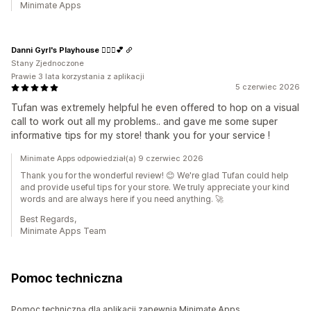
Minimate Apps
Danni Gyrl's Playhouse 🤸🏾‍♀️💕
Stany Zjednoczone
Prawie 3 lata korzystania z aplikacji
5 czerwiec 2026
Tufan was extremely helpful he even offered to hop on a visual
call to work out all my problems.. and gave me some super
informative tips for my store! thank you for your service !
Minimate Apps odpowiedział(a) 9 czerwiec 2026
Thank you for the wonderful review! 😊 We're glad Tufan could help
and provide useful tips for your store. We truly appreciate your kind
words and are always here if you need anything. 🚀
Best Regards,
Minimate Apps Team
Pomoc techniczna
Pomoc techniczną dla aplikacji zapewnia Minimate Apps .