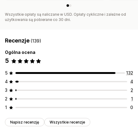
Wszystkie opłaty są naliczane w USD. Opłaty cykliczne i zależne od
użytkowania są pobierane co 30 dni.
Recenzje
(139)
Ogólna ocena
5
5
132
4
4
3
2
2
1
1
0
Napisz recenzję
Wszystkie recenzje