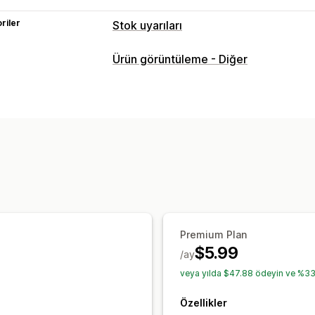
riler
Stok uyarıları
Bildirimler
Ürün görüntüleme - Diğer
Düşük stok
Stokta yok
Özelleştirme
Uyarı ayarları
Stok sayacı
Premium Plan
$5.99
/ay
veya yılda $47.88 ödeyin ve %33 
Özellikler