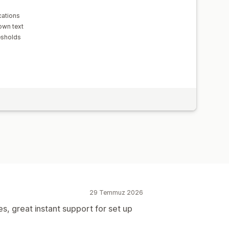
cations
 own text
esholds
29 Temmuz 2026
es, great instant support for set up