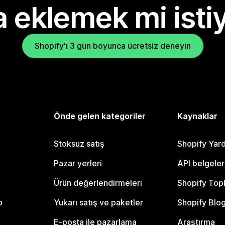
 eklemek mi isti
Shopify'ı 3 gün boyunca ücretsiz deneyin
Önde gelen kategoriler
Kaynaklar
Stoksuz satış
Shopify Yar
Pazar yerleri
API belgeler
Ürün değerlendirmeleri
Shopify Top
o
Yukarı satış ve paketler
Shopify Blo
E-posta ile pazarlama
Araştırma