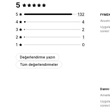
5
5
132
FYME
Avustr
4
4
Uygula
3
2
süresi:
2
1
1
0
Değerlendirme yazın
Tüm değerlendirmeler
Amerika
Uygula
süresi