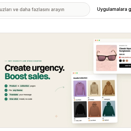
Uygulamalara g
ıkan görsel galerisi