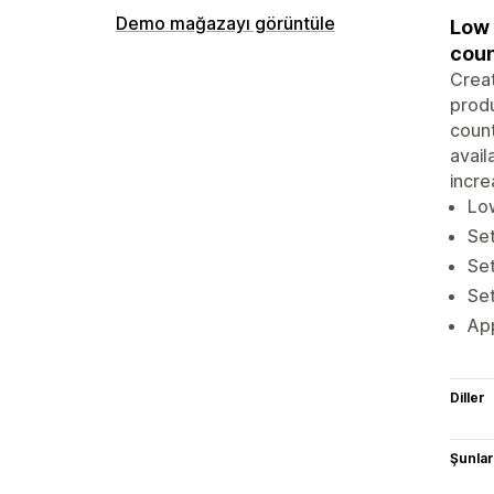
Demo mağazayı görüntüle
Low 
cou
Creat
produ
count
avail
incre
Low
Set
Set
Set
App
Diller
Şunlarl