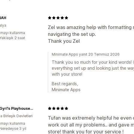
NAH
alya
Zel was amazing help with formatting
mayı kullanma
navigating the set up.
Yaklaşık 2 saat
Thank you Zel
Minimate Apps yanıt 20 Temmuz 2026
Thank you so much for your kind words! 
everything set up and looking just the wa
with your store!
Best regards,
Minimate Apps
Danni Gyrl's Playhouse 🤸🏾‍♀️💕
 Birleşik Devletleri
Tufan was extremely helpful he even of
mayı kullanma
work out all my problems.. and gave m
:Neredeyse 3 yıl
store! thank you for your service !