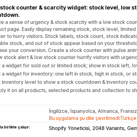
stock counter & scarcity widget: stock level, low st
ntdown.
e a sense of urgency & stock scarcity with a low stock coun
ct page. Easily display remaining stock, stock level, limited
er to hurry visitors. Stock labels, stock count, stock indicat
able stock, and out of stock appear based on your threshold.
ase your conversion. Create a stock counter with pulse anim
 stock alert & low stock counter hurrify visitors with urgenc
 a widget for sold out or limited stock; show in stock left, 
 a widget for inventory: one left in stock, high in stock, or s
 inventory level to show a stock countdown & inventory co
ly it on all products, selected products and collection to s
İngilizce, İspanyolca, Almanca, Fransı
Bu uygulama şu dile çevrilmedi:Türkçe
a birlikte çalışır:
Shopify Yöneticisi
2048 Variants
Gem