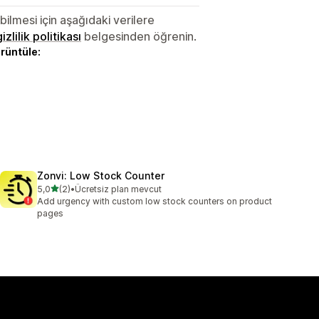
lmesi için aşağıdaki verilere
gizlilik politikası
belgesinden öğrenin.
örüntüle:
Zonvi: Low Stock Counter
5 yıldız üzerinden
5,0
(2)
•
Ücretsiz plan mevcut
toplam 2 değerlendirme
Add urgency with custom low stock counters on product
pages