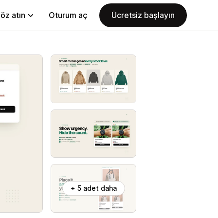
öz atın
Oturum aç
Ücretsiz başlayın
+ 5 adet daha