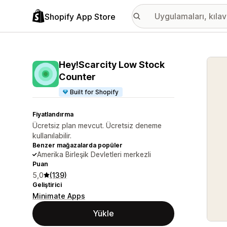
Shopify App Store
Öne ç
Hey!Scarcity Low Stock
Counter
Built for Shopify
Fiyatlandırma
Ücretsiz plan mevcut. Ücretsiz deneme
kullanılabilir.
Benzer mağazalarda popüler
Amerika Birleşik Devletleri merkezli
Puan
5,0
(139)
Geliştirici
Minimate Apps
Yükle