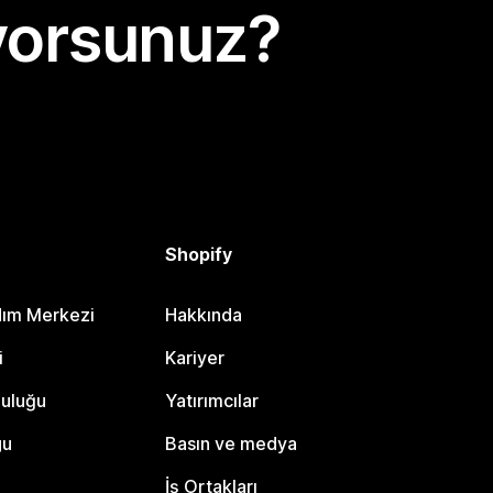
yorsunuz?
Shopify
dım Merkezi
Hakkında
i
Kariyer
luluğu
Yatırımcılar
gu
Basın ve medya
İş Ortakları