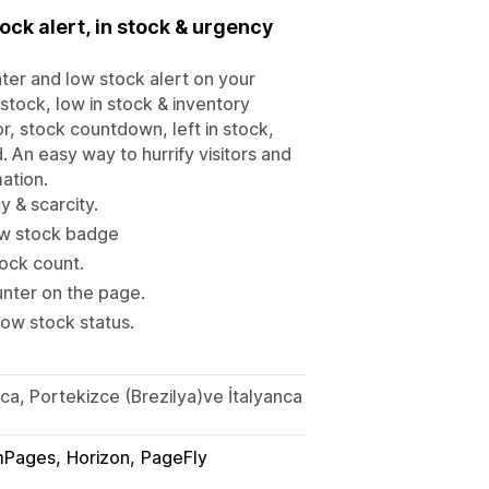
ock alert, in stock & urgency
ter and low stock alert on your
 stock, low in stock & inventory
or, stock countdown, left in stock,
 An easy way to hurrify visitors and
ation.
y & scarcity.
low stock badge
tock count.
unter on the page.
how stock status.
zca, Portekizce (Brezilya)ve İtalyanca
Pages
Horizon
PageFly