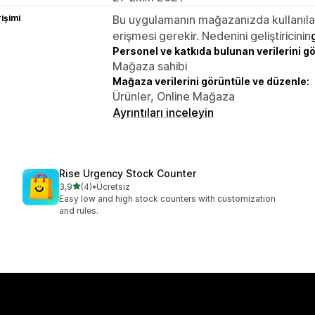
rişimi
Bu uygulamanın mağazanızda kullanılabi
erişmesi gerekir. Nedenini geliştiricinin
Personel ve katkıda bulunan verilerini g
Mağaza sahibi
Mağaza verilerini görüntüle ve düzenle:
Ürünler, Online Mağaza
Ayrıntıları inceleyin
Rise Urgency Stock Counter
5 yıldız üzerinden
3,9
(4)
•
Ücretsiz
toplam 4 değerlendirme
Easy low and high stock counters with customization
and rules.