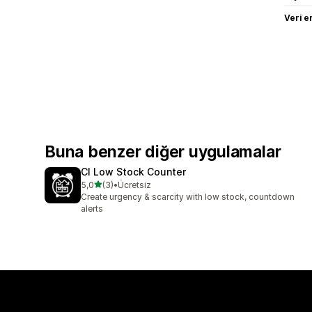
Veri e
Buna benzer diğer uygulamalar
CI Low Stock Counter
5 yıldız üzerinden
5,0
(3)
•
Ücretsiz
toplam 3 değerlendirme
Create urgency & scarcity with low stock, countdown
alerts