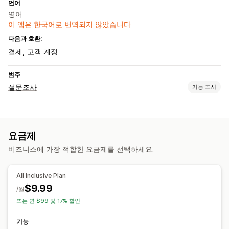
언어
영어
이 앱은 한국어로 번역되지 않았습니다
다음과 호환:
결제
고객 계정
범주
설문조사
기능 표시
양식 맞춤 설정
조건 논리
사용자 지정 스타일
끌어서 놓기 편집기
템플릿
팝업
요금제
설문 조사 유형
비즈니스에 가장 적합한 요금제를 선택하세요.
고객 만족
시장 조사
순추천고객지수(NPS)
제품 피드백
구매 후
원인 조사
All Inclusive Plan
$9.99
제출 관리
/월
또는 연 $99 및 17% 할인
데이터 내보내기
분석
고객 세그먼트
기능