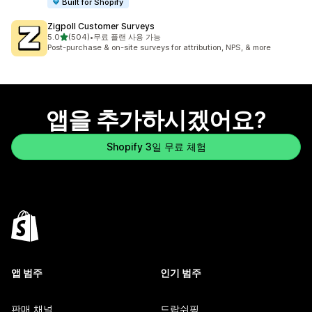
Built for Shopify
Zigpoll Customer Surveys
별 5개 중
5.0
(504)
•
무료 플랜 사용 가능
총 리뷰 504개
Post-purchase & on-site surveys for attribution, NPS, & more
앱을 추가하시겠어요?
Shopify 3일 무료 체험
앱 범주
인기 범주
판매 채널
드랍쉬핑